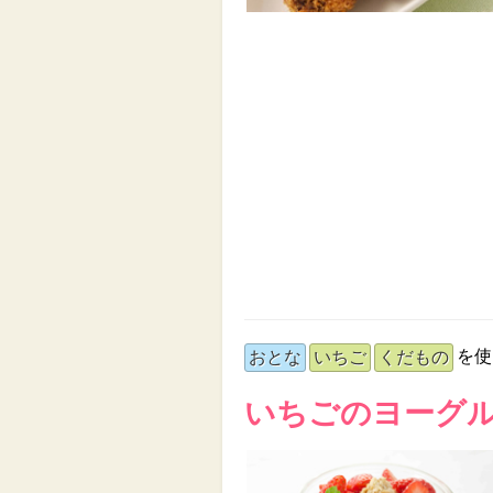
を使
おとな
いちご
くだもの
いちごのヨーグ