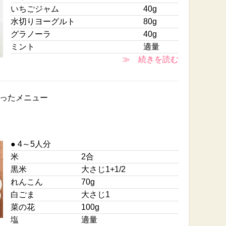
いちごジャム
40g
水切りヨーグルト
80g
グラノーラ
40g
ミント
適量
≫ 続きを読む
ったメニュー
● 4～5人分
米
2合
黒米
大さじ1+1/2
れんこん
70g
白ごま
大さじ1
菜の花
100g
塩
適量