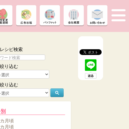
レシピ検索
絞り込む
絞り込む
齢別
6カ月頃
8カ月頃