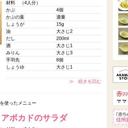
材料 （4人分）
かぶ
4個
かぶの葉
適量
しょうが
15g
油
大さじ2
だし
200ml
酒
大さじ1
みりん
大さじ3
手羽先
8個
しょうゆ
大さじ1
≫ 続きを読む
を使ったメニュー
とアボカドのサラダ