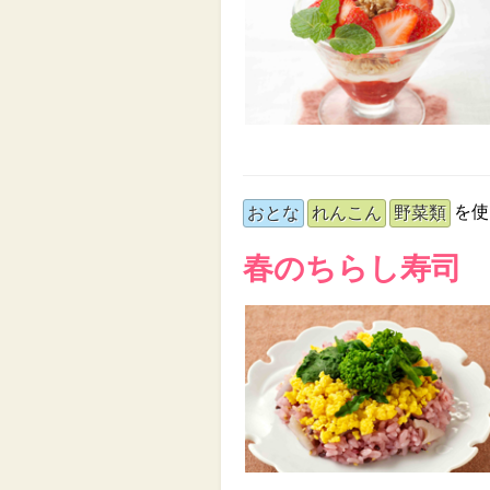
を使
おとな
れんこん
野菜類
春のちらし寿司