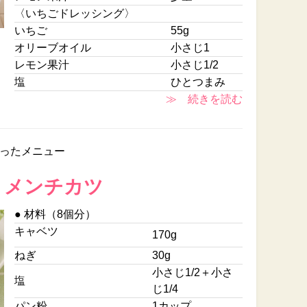
〈いちごドレッシング〉
いちご
55g
オリーブオイル
小さじ1
レモン果汁
小さじ1/2
塩
ひとつまみ
≫ 続きを読む
ったメニュー
りメンチカツ
● 材料（8個分）
キャベツ
170g
ねぎ
30g
小さじ1/2＋小さ
塩
じ1/4
パン粉
1カップ