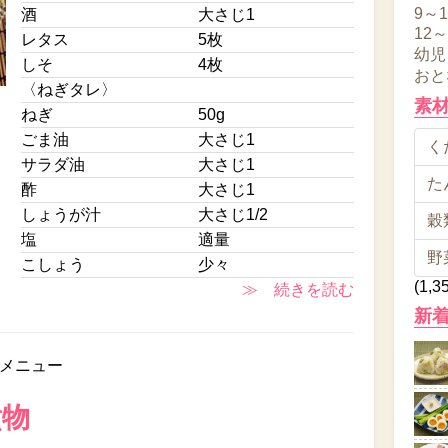
9～
酒
大さじ1
12
レタス
5枚
幼児
しそ
4枚
おと
〈ねぎタレ〉
素
ねぎ
50g
ごま油
大さじ1
くだ
サラダ油
大さじ1
た
酢
大さじ1
しょうが汁
大さじ1/2
穀類
塩
適量
野
こしょう
少々
(1,3
≫ 続きを読む
新
メニュー
煮物