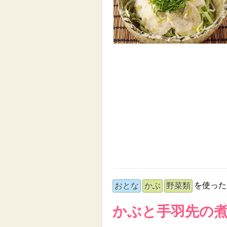
を使った
おとな
かぶ
野菜類
かぶと手羽先の