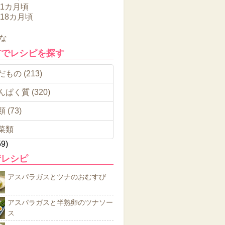
11カ月頃
～18カ月頃
な
材でレシピを探す
もの (213)
んぱく質 (320)
 (73)
菜類
59)
着レシピ
アスパラガスとツナのおむすび
アスパラガスと半熟卵のツナソー
ス