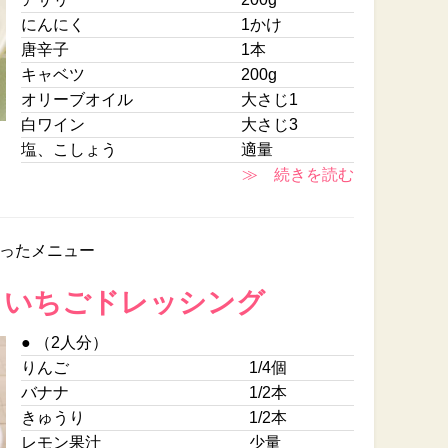
にんにく
1かけ
唐辛子
1本
キャベツ
200g
オリーブオイル
大さじ1
白ワイン
大さじ3
塩、こしょう
適量
≫ 続きを読む
ったメニュー
 いちごドレッシング
● （2人分）
りんご
1/4個
バナナ
1/2本
きゅうり
1/2本
レモン果汁
少量