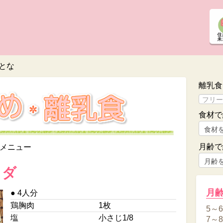
とな
離乳食
食材で
月齢で
メニュー
ラダ
月
● 4人分
鶏胸肉
1枚
5～
塩
小さじ1/8
7～