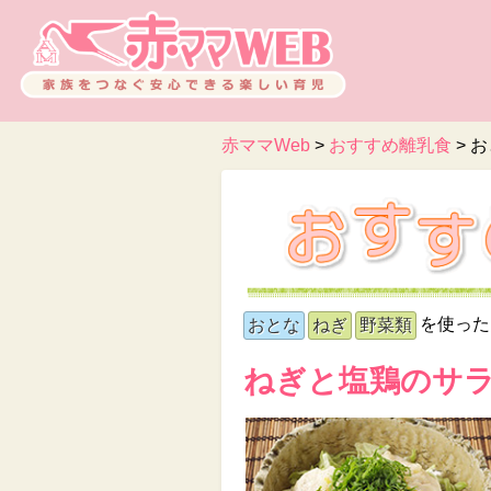
赤ママWeb
>
おすすめ離乳食
>
お
を使った
おとな
ねぎ
野菜類
ねぎと塩鶏のサ