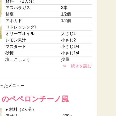
材料 （2人分）
アスパラガス
3本
甘夏
1/2個
アボカド
1/2個
〈ドレッシング〉
オリーブオイル
大さじ1
レモン果汁
小さじ2
マスタード
小さじ1/4
砂糖
小さじ1/4
塩、こしょう
少量
≫ 続きを読む
ったメニュー
リのペペロンチーノ風
● 材料（2人分）
アサリ
200g