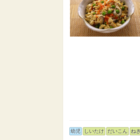
幼児
しいたけ
だいこん
ね