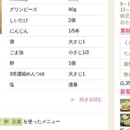
9～
グリンピース
40g
12
幼児
しいたけ
2個
おと
素
にんじん
1/5本
酒
大さじ1
くだ
ごま油
小さじ1/3
た
卵
1個
穀類
3倍濃縮めんつゆ
大さじ1
野
(1,3
塩
適量
新
≫ 続きを読む
を使ったメニュー
ぎ
卵
豆腐