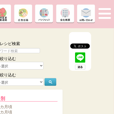
レシピ検索
絞り込む
絞り込む
齢別
6カ月頃
8カ月頃