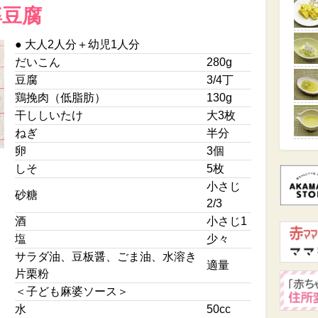
婆豆腐
● 大人2人分＋幼児1人分
だいこん
280g
豆腐
3/4丁
鶏挽肉（低脂肪）
130g
干ししいたけ
大3枚
ねぎ
半分
卵
3個
しそ
5枚
小さじ
砂糖
2/3
酒
小さじ1
塩
少々
サラダ油、豆板醤、ごま油、水溶き
適量
片栗粉
＜子ども麻婆ソース＞
水
50cc