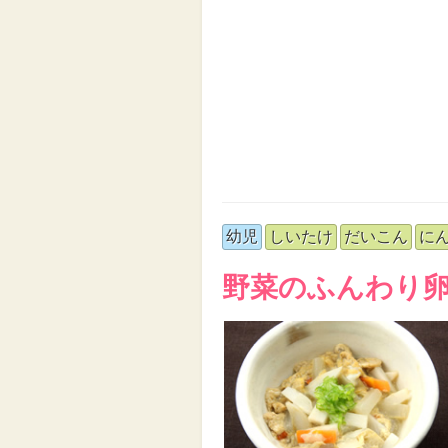
幼児
しいたけ
だいこん
に
野菜のふんわり