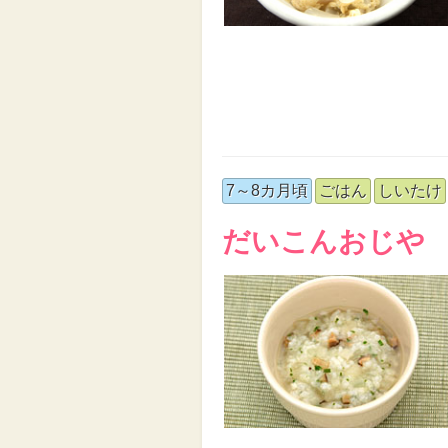
7～8カ月頃
ごはん
しいたけ
だいこんおじや