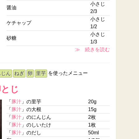
小さじ
醤油
2/3
小さじ
ケチャップ
1/2
小さじ
砂糖
1/3
≫ 続きを読む
を使ったメニュー
んじん
ねぎ
卵
里芋
卵とじ
「
豚汁
」の里芋
20g
「
豚汁
」の大根
15g
「
豚汁
」のにんじん
2枚
「
豚汁
」のしいたけ
1枚
「
豚汁
」のだし
50ml