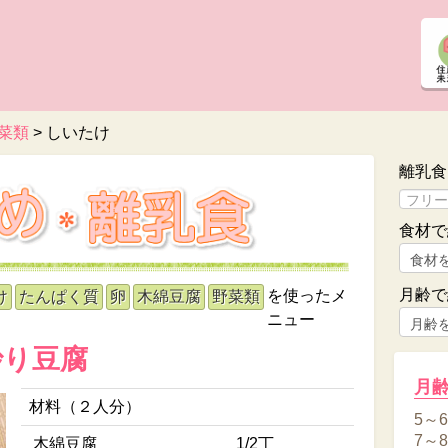
菜類
>
しいたけ
離乳食
食材で
月齢で
を使ったメ
け
たんぱく質
卵
木綿豆腐
野菜類
ニュー
炒り豆腐
月
材料（２人分）
5～
7～
木綿豆腐
1/2丁