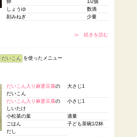
卵
1/2個
しょうゆ
数滴
刻みねぎ
少量
≫ 続きを読む
を使ったメニュー
だいこん
だいこん入り麻婆豆腐
の
大さじ1
だいこん
だいこん入り麻婆豆腐
の
小さじ1
しいたけ
小松菜の葉
適量
ごはん
子ども茶碗1/2杯
だし