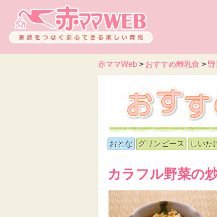
赤ママWeb
>
おすすめ離乳食
>
野
おとな
グリンピース
しいた
カラフル野菜の