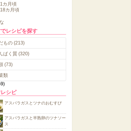
11カ月頃
～18カ月頃
な
材でレシピを探す
もの (213)
んぱく質 (320)
 (73)
菜類
59)
着レシピ
アスパラガスとツナのおむすび
アスパラガスと半熟卵のツナソー
ス