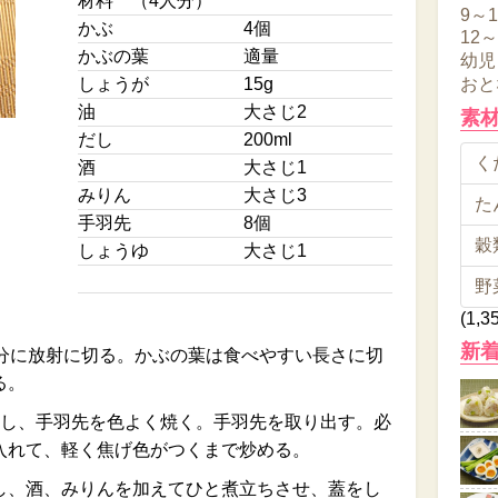
材料 （4人分）
9～
かぶ
4個
12
かぶの葉
適量
幼児
しょうが
15g
おと
油
大さじ2
素
だし
200ml
くだ
酒
大さじ1
みりん
大さじ3
た
手羽先
8個
穀類
しょうゆ
大さじ1
野
(1,3
新
等分に放射に切る。かぶの葉は食べやすい長さに切
る。
熱し、手羽先を色よく焼く。手羽先を取り出す。必
入れて、軽く焦げ色がつくまで炒める。
し、酒、みりんを加えてひと煮立ちさせ、蓋をし