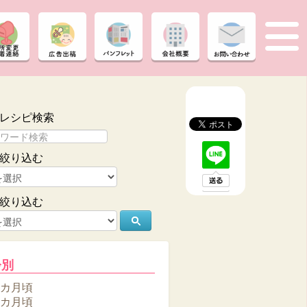
レシピ検索
絞り込む
絞り込む
齢別
6カ月頃
8カ月頃