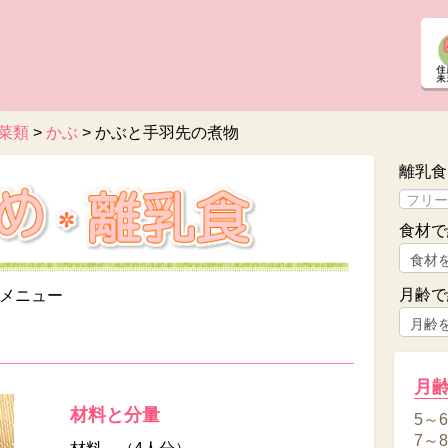
菜類
>
かぶ
>
かぶと手羽先の煮物
離乳食
食材で
月齢で
メニュー
月
材料と分量
5～
7～