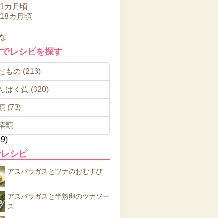
11カ月頃
～18カ月頃
な
材でレシピを探す
もの (213)
んぱく質 (320)
 (73)
菜類
59)
着レシピ
アスパラガスとツナのおむすび
アスパラガスと半熟卵のツナソー
ス