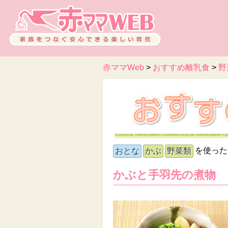
赤ママWeb
>
おすすめ離乳食
>
野
を使った
おとな
かぶ
野菜類
かぶと手羽先の煮物