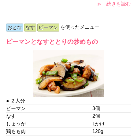
≫ 続きを読む
を使ったメニュー
おとな
なす
ピーマン
ピーマンとなすととりの炒めもの
● ２人分
ピーマン
3個
なす
2個
しょうが
1かけ
鶏もも肉
120g