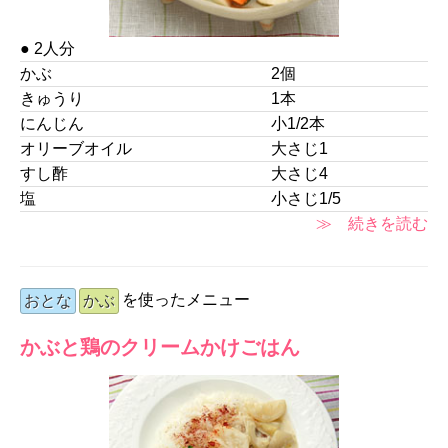
● 2人分
かぶ
2個
きゅうり
1本
にんじん
小1/2本
オリーブオイル
大さじ1
すし酢
大さじ4
塩
小さじ1/5
≫ 続きを読む
を使ったメニュー
おとな
かぶ
かぶと鶏のクリームかけごはん