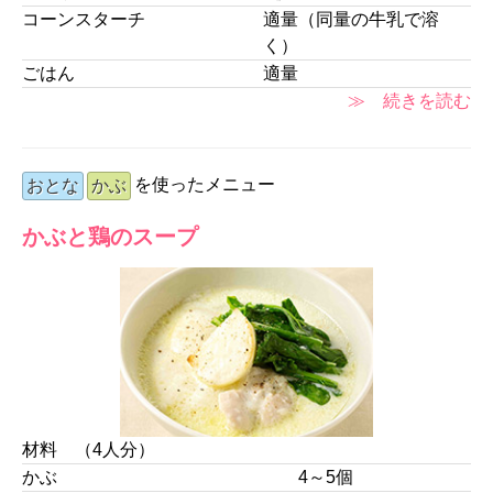
コーンスターチ
適量（同量の牛乳で溶
く）
ごはん
適量
≫ 続きを読む
を使ったメニュー
おとな
かぶ
かぶと鶏のスープ
材料 （4人分）
かぶ
4～5個