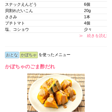
スナックえんどう
6個
貝割れだいこん
20g
ささみ
1本
プチトマト
4個
塩、コショウ
少々
≫ 続きを読む
を使ったメニュー
おとな
かぼちゃ
かぼちゃのごま酢だれ