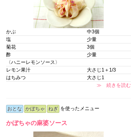
かぶ
中3個
塩
少量
菊花
3個
酢
少量
〈ハニーレモンソース〉
レモン果汁
大さじ1＋1/3
はちみつ
大さじ1
≫ 続きを読む
を使ったメニュー
おとな
かぼちゃ
ねぎ
かぼちゃの麻婆ソース