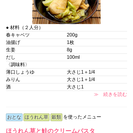
● 材料（２人分）
春キャベツ
200g
油揚げ
1枚
生姜
8g
だし
100ml
〈調味料〉
薄口しょうゆ
大さじ1＋1/4
みりん
大さじ1＋1/4
酒
大さじ1
≫ 続きを読む
を使ったメニュー
おとな
ほうれん草
穀類
ほうれん草と鮭のクリームパスタ