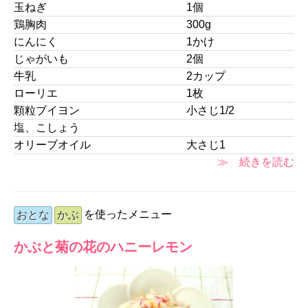
玉ねぎ
1個
鶏胸肉
300g
にんにく
1かけ
じゃがいも
2個
牛乳
2カップ
ローリエ
1枚
顆粒ブイヨン
小さじ1/2
塩、こしょう
オリーブオイル
大さじ1
≫ 続きを読む
を使ったメニュー
おとな
かぶ
かぶと菊の花のハニーレモン