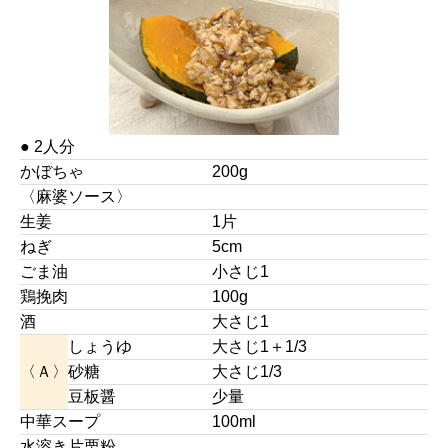
● 2人分
かぼちゃ
200g
〈麻婆ソース〉
生姜
1片
ねぎ
5cm
ごま油
小さじ1
鶏挽肉
100g
酒
大さじ1
しょうゆ
大さじ1＋1/3
〈Ａ〉
砂糖
大さじ1/3
豆板醤
少量
中華スープ
100ml
水溶き片栗粉