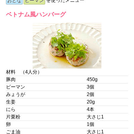
を使ったメニュー
おとな
ピーマン
ベトナム風ハンバーグ
材料 （4人分）
豚肉
450g
ピーマン
3個
みょうが
2個
生姜
20g
にら
4本
片栗粉
大さじ1
卵
1個
ごま油
大さじ1