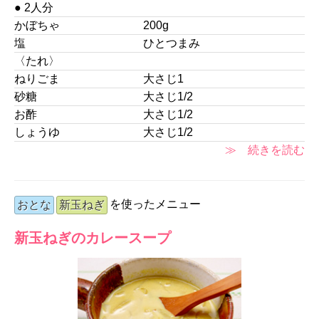
● 2人分
かぼちゃ
200g
塩
ひとつまみ
〈たれ〉
ねりごま
大さじ1
砂糖
大さじ1/2
お酢
大さじ1/2
しょうゆ
大さじ1/2
≫ 続きを読む
を使ったメニュー
おとな
新玉ねぎ
新玉ねぎのカレースープ