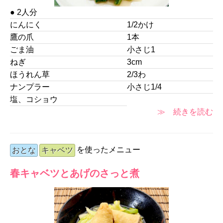
● 2人分
にんにく
1/2かけ
鷹の爪
1本
ごま油
小さじ1
ねぎ
3cm
ほうれん草
2/3わ
ナンプラー
小さじ1/4
塩、コショウ
≫ 続きを読む
を使ったメニュー
おとな
キャベツ
春キャベツとあげのさっと煮