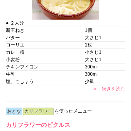
● ２人分
新玉ねぎ
1個
バター
大さじ1
ローリエ
1枚
カレー粉
小さじ1
小麦粉
大さじ1
チキンブイヨン
300ml
牛乳
300ml
塩、こしょう
少量
≫ 続きを読む
を使ったメニュー
おとな
カリフラワー
カリフラワーのピクルス