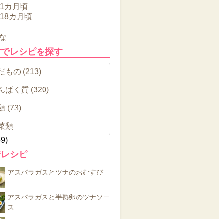
11カ月頃
～18カ月頃
な
材でレシピを探す
もの (213)
んぱく質 (320)
 (73)
菜類
59)
着レシピ
アスパラガスとツナのおむすび
アスパラガスと半熟卵のツナソー
ス