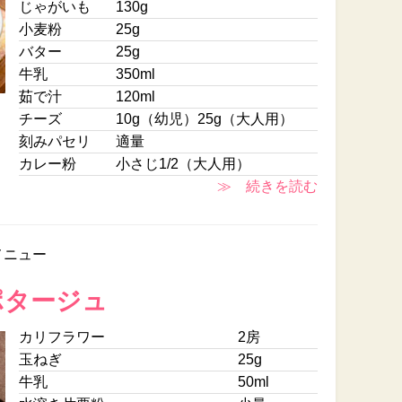
じゃがいも
130g
小麦粉
25g
バター
25g
牛乳
350ml
茹で汁
120ml
チーズ
10g（幼児）25g（大人用）
刻みパセリ
適量
カレー粉
小さじ1/2（大人用）
≫ 続きを読む
メニュー
ポタージュ
カリフラワー
2房
玉ねぎ
25g
牛乳
50ml