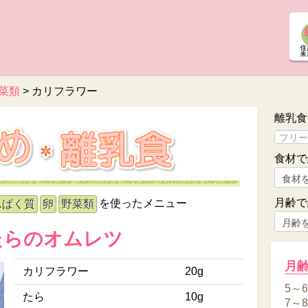
菜類
>
カリフラワー
離乳食
食材で
月齢で
を使ったメニュー
んぱく質
卵
野菜類
たらのオムレツ
月
カリフラワー
20g
5～
たら
10g
7～