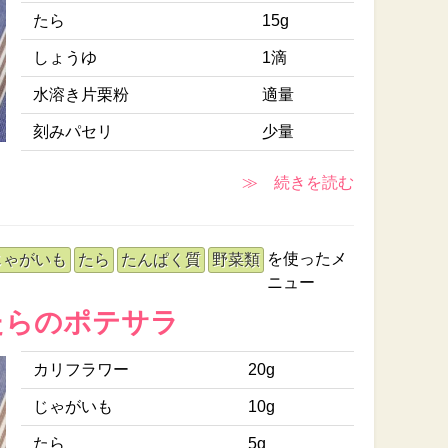
たら
15g
しょうゆ
1滴
水溶き片栗粉
適量
刻みパセリ
少量
≫ 続きを読む
を使ったメ
じゃがいも
たら
たんぱく質
野菜類
ニュー
たらのポテサラ
カリフラワー
20g
じゃがいも
10g
たら
5g