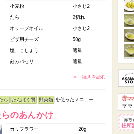
小麦粉
小さじ2
たら
2切れ
オリーブオイル
小さじ2
ピザ用チーズ
50g
塩、こしょう
適量
刻みパセリ
適量
≫ 続きを読む
を使ったメニュー
たら
たんぱく質
野菜類
たらのあんかけ
カリフラワー
20g