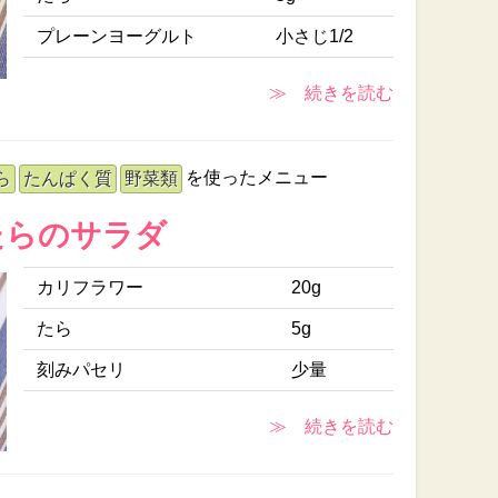
プレーンヨーグルト
小さじ1/2
≫ 続きを読む
を使ったメニュー
ら
たんぱく質
野菜類
たらのサラダ
カリフラワー
20g
たら
5g
刻みパセリ
少量
≫ 続きを読む