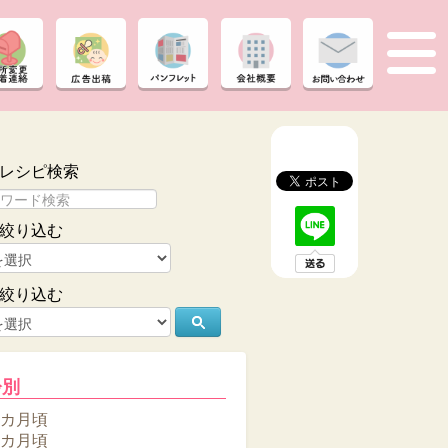
レシピ検索
絞り込む
絞り込む
齢別
6カ月頃
8カ月頃