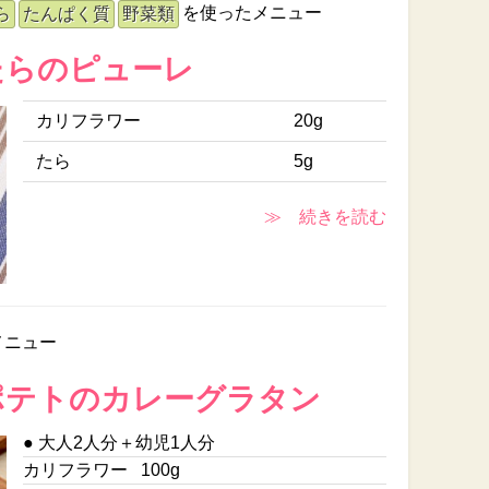
を使ったメニュー
ら
たんぱく質
野菜類
たらのピューレ
カリフラワー
20g
たら
5g
≫ 続きを読む
メニュー
ポテトのカレーグラタン
● 大人2人分＋幼児1人分
カリフラワー
100g