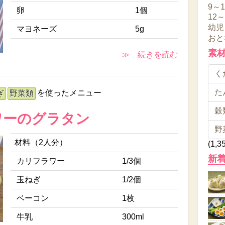
9～
卵
1個
12
幼児
マヨネーズ
5g
おと
素
≫ 続きを読む
くだ
た
を使ったメニュー
ぎ
野菜類
穀類
ワーのグラタン
野
材料（2人分）
(1,3
新
カリフラワー
1/3個
玉ねぎ
1/2個
ベーコン
1枚
牛乳
300ml