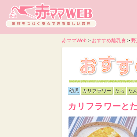
赤ママWeb
>
おすすめ離乳食
>
野
幼児
カリフラワー
たら
た
カリフラワーと