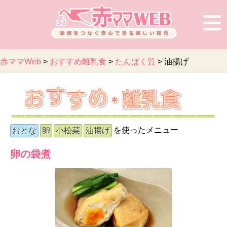
赤ママWeb
>
おすすめ離乳食
>
たんぱく質
>
油揚げ
を使ったメニュー
おとな
卵
小松菜
油揚げ
卵の袋煮