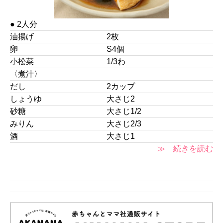
● 2人分
油揚げ
2枚
卵
S4個
小松菜
1/3わ
〈煮汁〉
だし
2カップ
しょうゆ
大さじ2
砂糖
大さじ1/2
みりん
大さじ2/3
酒
大さじ1
≫ 続きを読む