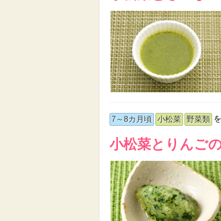
7～8カ月頃
小松菜
野菜類
小松菜とりんご