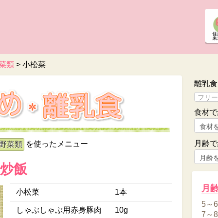
菜類
>
小松菜
離乳食
食材で
月齢で
を使ったメニュー
野菜類
炒飯
月
小松菜
1本
5～
しゃぶしゃぶ用赤身豚肉
10g
7～