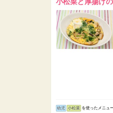
小松菜と厚揚げ
を使ったメニュ
幼児
小松菜