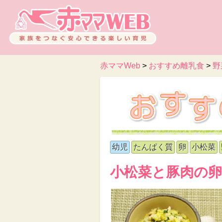
赤ママWeb
>
おすすめ離乳食
>
野
幼児
たんぱく質
卵
小松菜
小松菜と豚肉の卵