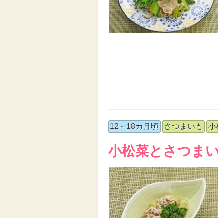
12～18カ月頃
さつまいも
小
小松菜とさつま