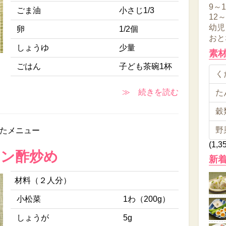
9～
ごま油
小さじ1/3
12
幼児
卵
1/2個
おと
しょうゆ
少量
素
ごはん
子ども茶碗1杯
くだ
≫ 続きを読む
た
穀類
野
たメニュー
(1,3
ポン酢炒め
新
材料（２人分）
小松菜
1わ（200g）
しょうが
5g