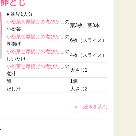
の卵とじ
● 幼児1人分
小松菜と厚揚げの煮びたし
の
葉3枚、茎3本
小松菜
小松菜と厚揚げの煮びたし
の
6枚（スライス）
厚揚げ
小松菜と厚揚げの煮びたし
の
4枚（スライス）
しいたけ
小松菜と厚揚げの煮びたし
の
大さじ1
煮汁
卵
1個
だし汁
大さじ2
≫ 続きを読む
ー