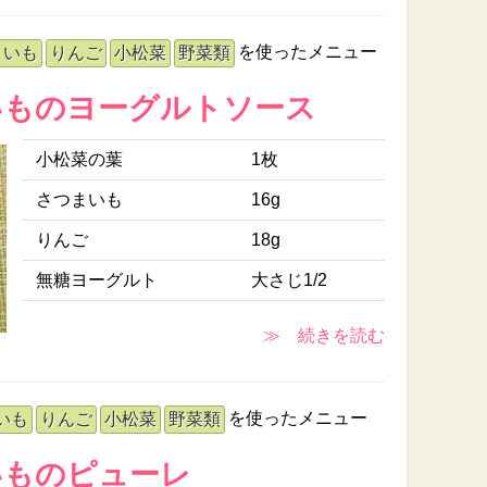
を使ったメニュー
まいも
りんご
小松菜
野菜類
いものヨーグルトソース
小松菜の葉
1枚
さつまいも
16g
りんご
18g
無糖ヨーグルト
大さじ1/2
≫ 続きを読む
を使ったメニュー
いも
りんご
小松菜
野菜類
いものピューレ