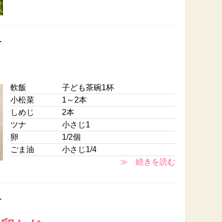
ー
軟飯
子ども茶碗1杯
小松菜
1～2本
しめじ
2本
ツナ
小さじ1
卵
1/2個
ごま油
小さじ1/4
≫ 続きを読む
ー