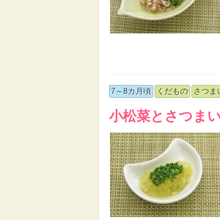
7～8カ月頃
くだもの
さつま
小松菜とさつま