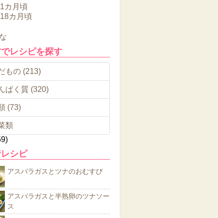
11カ月頃
～18カ月頃
な
材でレシピを探す
もの (213)
んぱく質 (320)
 (73)
菜類
59)
着レシピ
アスパラガスとツナのおむすび
アスパラガスと半熟卵のツナソー
ス