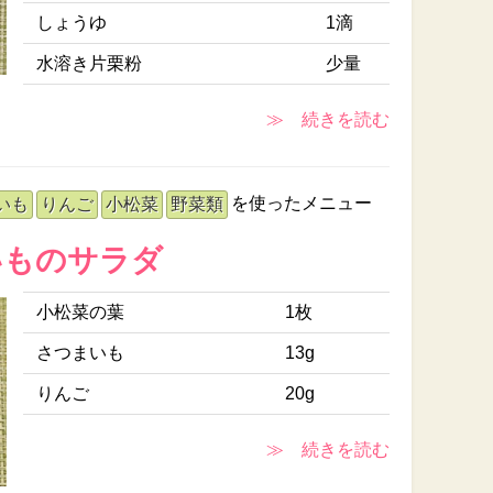
しょうゆ
1滴
水溶き片栗粉
少量
≫ 続きを読む
を使ったメニュー
いも
りんご
小松菜
野菜類
いものサラダ
小松菜の葉
1枚
さつまいも
13g
りんご
20g
≫ 続きを読む