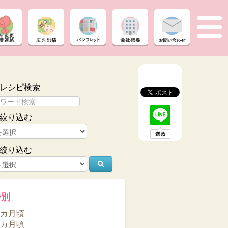
レシピ検索
絞り込む
絞り込む
齢別
6カ月頃
8カ月頃