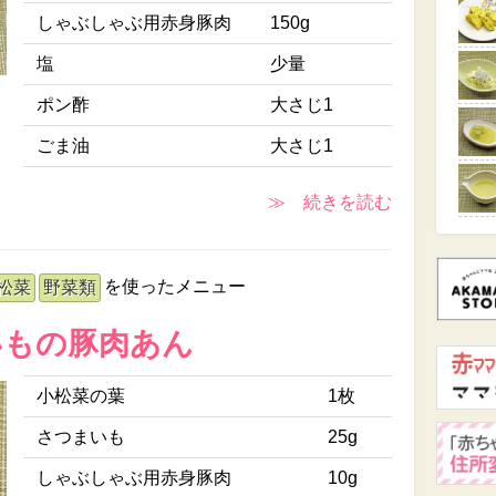
しゃぶしゃぶ用赤身豚肉
150g
塩
少量
ポン酢
大さじ1
ごま油
大さじ1
≫ 続きを読む
を使ったメニュー
松菜
野菜類
いもの豚肉あん
小松菜の葉
1枚
さつまいも
25g
しゃぶしゃぶ用赤身豚肉
10g