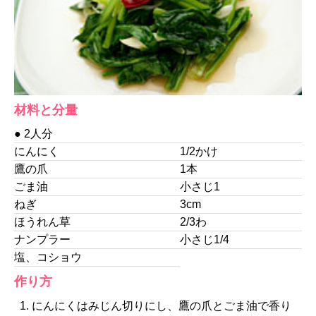
材料と分量
● 2人分
にんにく
1/2かけ
鷹の爪
1本
ごま油
小さじ1
ねぎ
3cm
ほうれん草
2/3わ
ナンプラー
小さじ1/4
塩、コショウ
作り方
にんにくはみじん切りにし、鷹の爪とごま油で香り