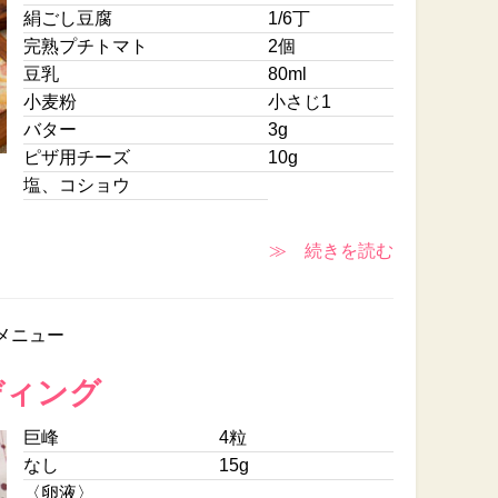
絹ごし豆腐
1/6丁
完熟プチトマト
2個
豆乳
80ml
小麦粉
小さじ1
バター
3g
ピザ用チーズ
10g
塩、コショウ
≫ 続きを読む
メニュー
ディング
巨峰
4粒
なし
15g
〈卵液〉