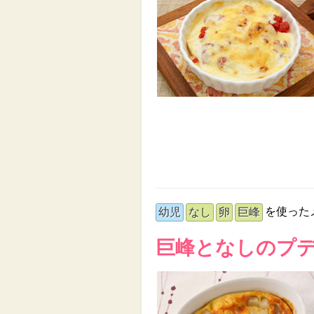
を使った
幼児
なし
卵
巨峰
巨峰となしのプ