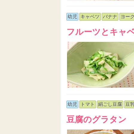
幼児
キャベツ
バナナ
ヨー
フルーツとキャ
幼児
トマト
絹ごし豆腐
豆
豆腐のグラタン