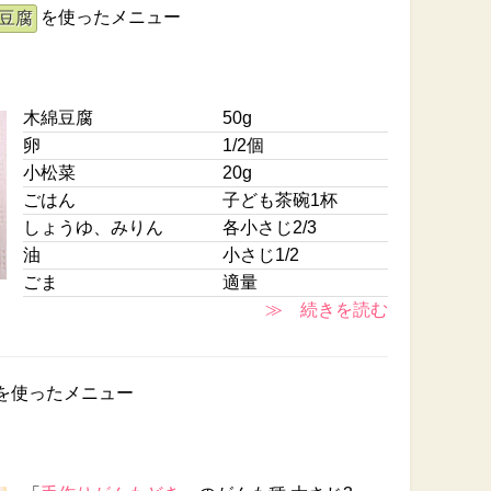
を使ったメニュー
豆腐
木綿豆腐
50g
卵
1/2個
小松菜
20g
ごはん
子ども茶碗1杯
しょうゆ、みりん
各小さじ2/3
油
小さじ1/2
ごま
適量
≫ 続きを読む
を使ったメニュー
き