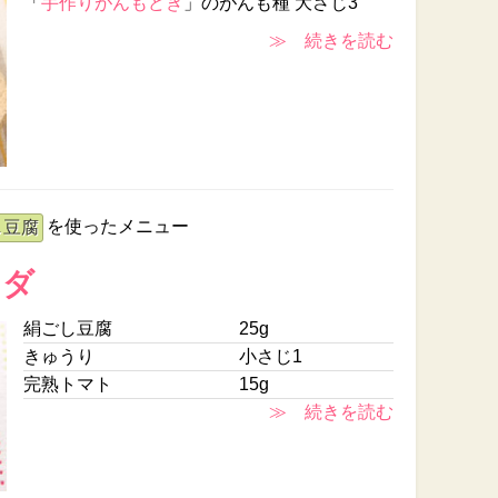
「
手作りがんもどき
」のがんも種 大さじ3
≫ 続きを読む
を使ったメニュー
し豆腐
ラダ
絹ごし豆腐
25g
きゅうり
小さじ1
完熟トマト
15g
≫ 続きを読む