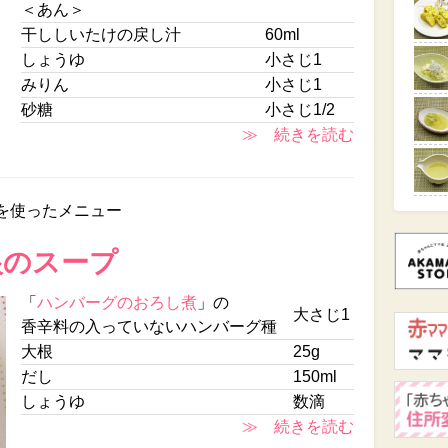
＜あん＞
干ししいたけの戻し汁
60ml
しょうゆ
小さじ1
みりん
小さじ1
砂糖
小さじ1/2
≫ 続きを読む
を使ったメニュー
根のスープ
「
ハンバーグのおろし煮
」の
大さじ1
香辛料の入っていないハンバーグ種
大根
25g
だし
150ml
しょうゆ
数滴
≫ 続きを読む