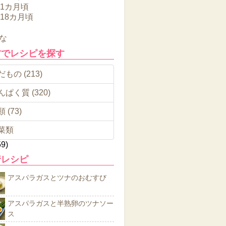
11カ月頃
～18カ月頃
な
材でレシピを探す
もの (213)
んぱく質 (320)
 (73)
菜類
59)
着レシピ
アスパラガスとツナのおむすび
アスパラガスと半熟卵のツナソー
ス