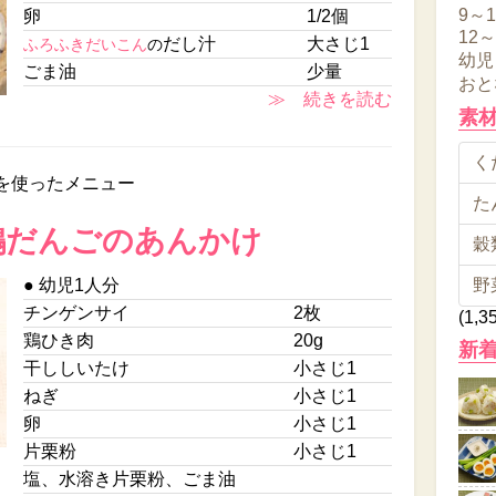
9～
卵
1/2個
12
だし汁
大さじ1
ふろふきだいこん
の
幼児
ごま油
少量
おと
≫ 続きを読む
素
くだ
を使ったメニュー
た
鶏だんごのあんかけ
穀類
● 幼児1人分
野
チンゲンサイ
2枚
(1,3
鶏ひき肉
20g
新
干ししいたけ
小さじ1
ねぎ
小さじ1
卵
小さじ1
片栗粉
小さじ1
塩、水溶き片栗粉、ごま油