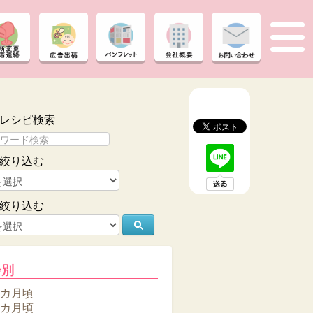
レシピ検索
絞り込む
絞り込む
齢別
6カ月頃
8カ月頃