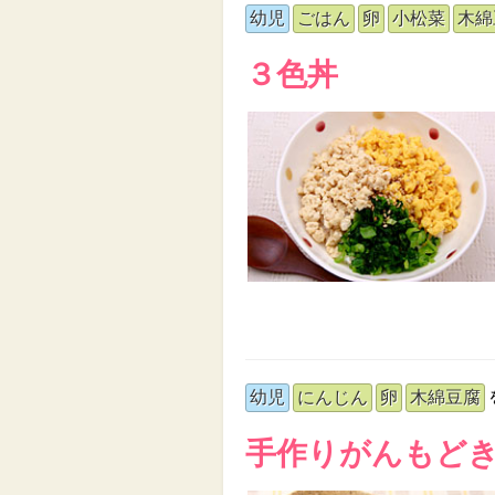
幼児
ごはん
卵
小松菜
木綿
３色丼
幼児
にんじん
卵
木綿豆腐
手作りがんもど