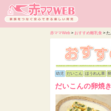
赤ママWeb
>
おすすめ離乳食
>
た
幼児
だいこん
ほうれん草
だいこんの卵焼