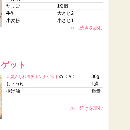
たまご
1/2個
牛乳
大さじ2
小麦粉
小さじ1
≫ 続きを読む
ナゲット
〈Ａ〉
30g
豆腐入り和風チキンナゲット
の
しょうゆ
1滴
揚げ油
適量
≫ 続きを読む