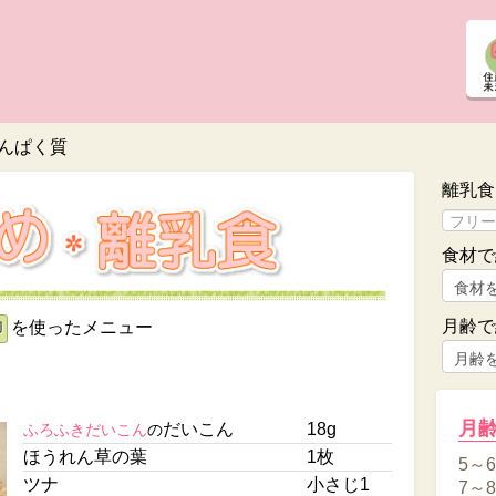
んぱく質
離乳食
食材で
月齢で
を使ったメニュー
卵
き
月
だいこん
18g
ふろふきだいこん
の
ほうれん草の葉
1枚
5～
ツナ
小さじ1
7～