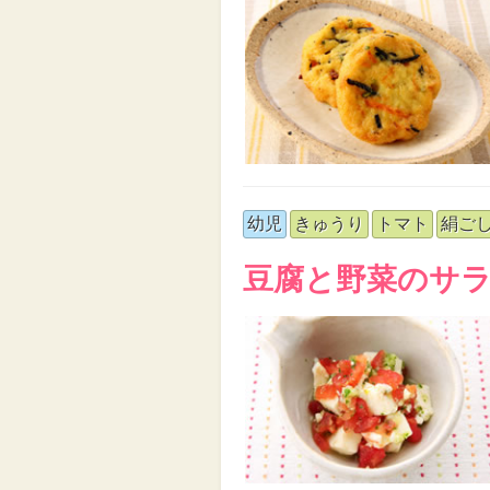
幼児
きゅうり
トマト
絹ご
豆腐と野菜のサ