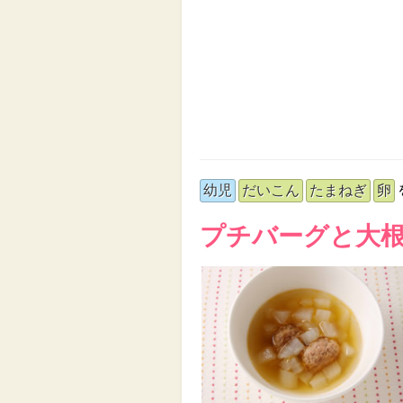
幼児
だいこん
たまねぎ
卵
プチバーグと大