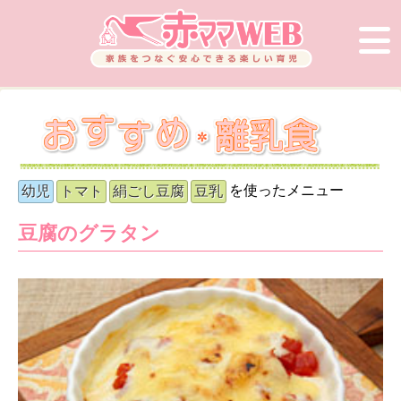
を使ったメニュー
幼児
トマト
絹ごし豆腐
豆乳
豆腐のグラタン