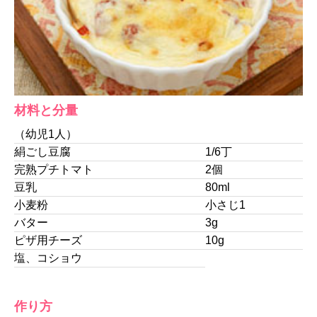
材料と分量
（幼児1人）
絹ごし豆腐
1/6丁
完熟プチトマト
2個
豆乳
80ml
小麦粉
小さじ1
バター
3g
ピザ用チーズ
10g
塩、コショウ
作り方