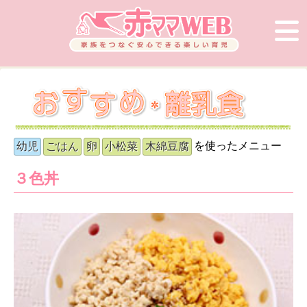
を使ったメニュー
幼児
ごはん
卵
小松菜
木綿豆腐
３色丼