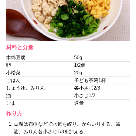
材料と分量
木綿豆腐
50g
卵
1/2個
小松菜
20g
ごはん
子ども茶碗1杯
しょうゆ、みりん
各小さじ2/3
油
小さじ1/2
ごま
適量
作り方
豆腐は布巾などで水気を絞り、からいりする。醤
油、みりん各小さじ1/3を加える。