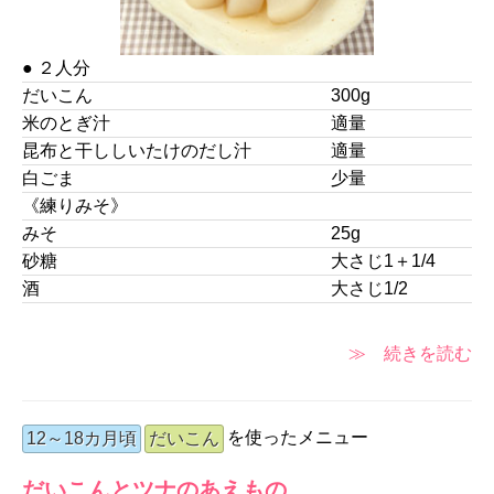
● ２人分
だいこん
300g
米のとぎ汁
適量
昆布と干ししいたけのだし汁
適量
白ごま
少量
《練りみそ》
みそ
25g
砂糖
大さじ1＋1/4
酒
大さじ1/2
≫ 続きを読む
を使ったメニュー
12～18カ月頃
だいこん
だいこんとツナのあえもの