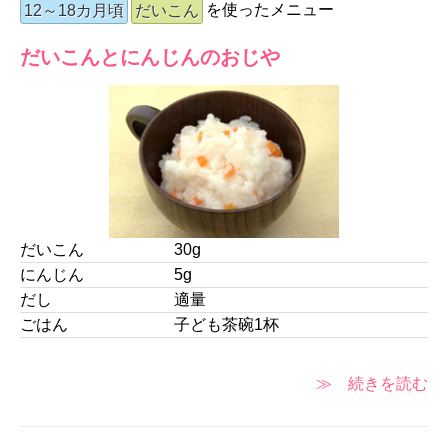
を使ったメニュー
12～18カ月頃
だいこん
だいこんとにんじんのおじや
だいこん
30g
にんじん
5g
だし
適量
ごはん
子ども茶碗1杯
≫ 続きを読む