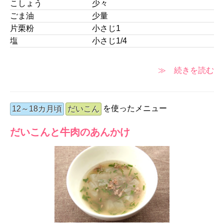
こしょう
少々
ごま油
少量
片栗粉
小さじ1
塩
小さじ1/4
≫ 続きを読む
を使ったメニュー
12～18カ月頃
だいこん
だいこんと牛肉のあんかけ