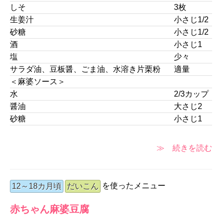
しそ
3枚
生姜汁
小さじ1/2
砂糖
小さじ1/2
酒
小さじ1
塩
少々
サラダ油、豆板醤、ごま油、水溶き片栗粉
適量
＜麻婆ソース＞
水
2/3カップ
醤油
大さじ2
砂糖
小さじ1
≫ 続きを読む
を使ったメニュー
12～18カ月頃
だいこん
赤ちゃん麻婆豆腐