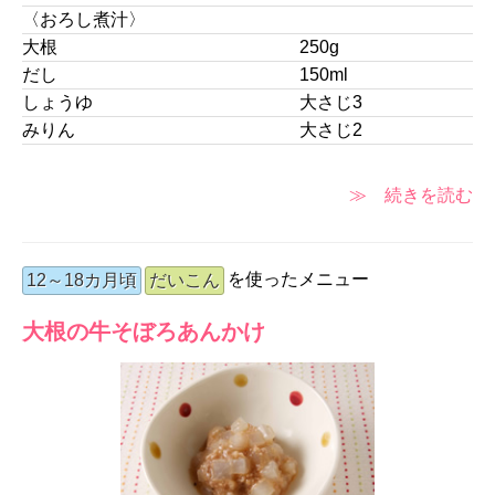
〈おろし煮汁〉
大根
250g
だし
150ml
しょうゆ
大さじ3
みりん
大さじ2
≫ 続きを読む
を使ったメニュー
12～18カ月頃
だいこん
大根の牛そぼろあんかけ