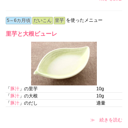
を使ったメニュー
5～6カ月頃
だいこん
里芋
里芋と大根ピューレ
「
豚汁
」の里芋
10g
「
豚汁
」の大根
10g
「
豚汁
」のだし
適量
≫ 続きを読む