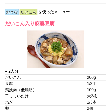
を使ったメニュー
おとな
だいこん
だいこん入り麻婆豆腐
● 2人分
だいこん
200g
豆腐
1/2丁
鶏挽肉（低脂肪）
100g
干ししいたけ
大2枚
ねぎ
1/3本
卵
2個