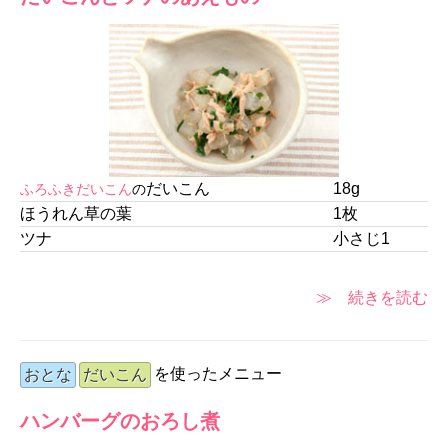
だいこん
18g
ふろふきだいこん
の
ほうれん草の葉
1枚
ツナ
小さじ1
≫ 続きを読む
を使ったメニュー
おとな
だいこん
ハンバーグのおろし煮