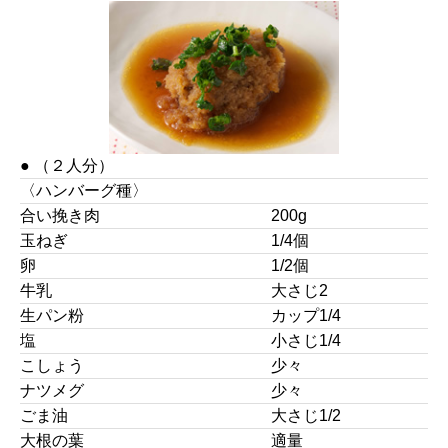
● （２人分）
〈ハンバーグ種〉
合い挽き肉
200g
玉ねぎ
1/4個
卵
1/2個
牛乳
大さじ2
生パン粉
カップ1/4
塩
小さじ1/4
こしょう
少々
ナツメグ
少々
ごま油
大さじ1/2
大根の葉
適量