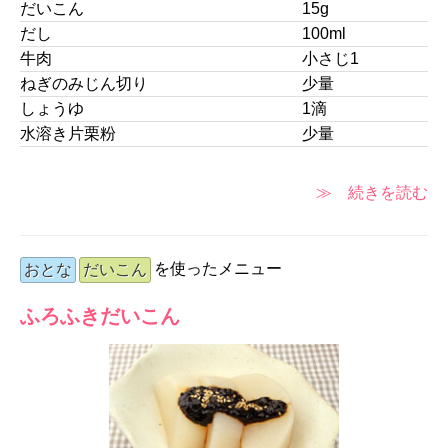
だいこん
15g
だし
100ml
牛肉
小さじ1
ねぎのみじん切り
少量
しょうゆ
1滴
水溶き片栗粉
少量
≫ 続きを読む
を使ったメニュー
おとな
だいこん
ふろふきだいこん