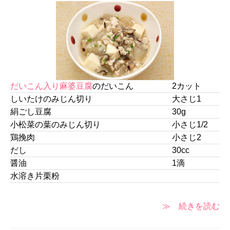
だいこん入り麻婆豆腐
のだいこん
2カット
しいたけのみじん切り
大さじ1
絹ごし豆腐
30g
小松菜の葉のみじん切り
小さじ1/2
鶏挽肉
小さじ2
だし
30cc
醤油
1滴
水溶き片栗粉
≫ 続きを読む