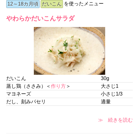
を使ったメニュー
12～18カ月頃
だいこん
やわらかだいこんサラダ
だいこん
30g
蒸し鶏（ささみ）＜
作り方
＞
大さじ1
マヨネーズ
小さじ1/3
だし、刻みパセリ
適量
≫ 続きを読む