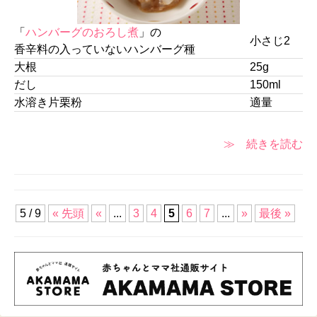
「
ハンバーグのおろし煮
」の
小さじ2
香辛料の入っていないハンバーグ種
大根
25g
だし
150ml
水溶き片栗粉
適量
≫ 続きを読む
5 / 9
« 先頭
«
...
3
4
5
6
7
...
»
最後 »