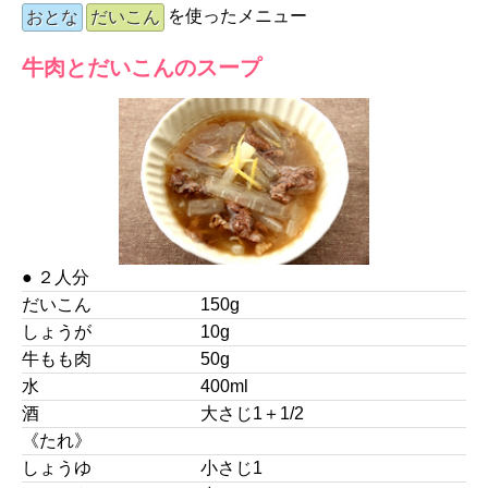
を使ったメニュー
おとな
だいこん
牛肉とだいこんのスープ
● ２人分
だいこん
150g
しょうが
10g
牛もも肉
50g
水
400ml
酒
大さじ1＋1/2
《たれ》
しょうゆ
小さじ1