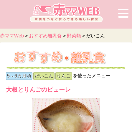
赤ママWeb
>
おすすめ離乳食
>
野菜類
>
だいこん
を使ったメニュー
5～6カ月頃
だいこん
りんご
大根とりんごのピューレ