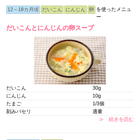
を使ったメニュ
12～18カ月頃
だいこん
にんじん
卵
ー
だいこんとにんじんの卵スープ
だいこん
30g
にんじん
10g
たまご
1/3個
刻みパセリ
適量
≫ 続きを読む