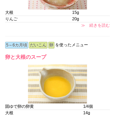
大根
15g
りんご
20g
≫ 続きを読む
を使ったメニュー
5～6カ月頃
だいこん
卵
卵と大根のスープ
固ゆで卵の卵黄
1/4個
大根
14g