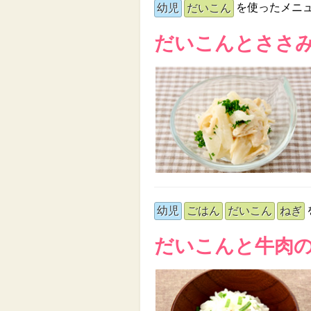
を使ったメニ
幼児
だいこん
だいこんとささ
幼児
ごはん
だいこん
ねぎ
だいこんと牛肉