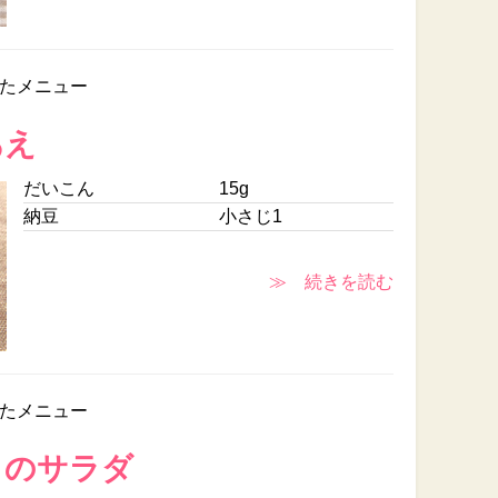
たメニュー
あえ
だいこん
15g
納豆
小さじ1
≫ 続きを読む
たメニュー
ものサラダ