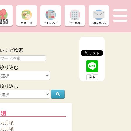
レシピ検索
絞り込む
絞り込む
齢別
6カ月頃
8カ月頃