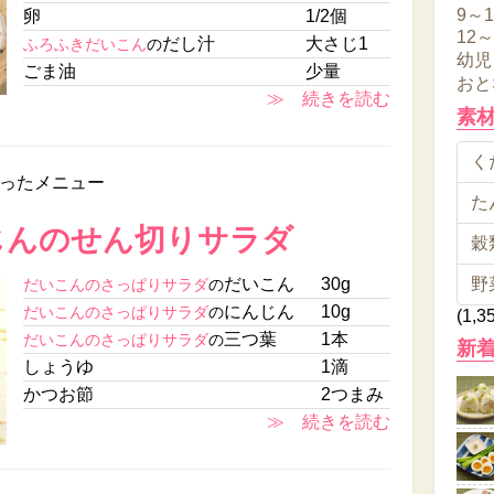
9～
卵
1/2個
12
だし汁
大さじ1
ふろふきだいこん
の
幼児
ごま油
少量
おと
≫ 続きを読む
素
くだ
ったメニュー
た
じんのせん切りサラダ
穀類
だいこん
30g
野
だいこんのさっぱりサラダ
の
にんじん
10g
だいこんのさっぱりサラダ
の
(1,3
三つ葉
1本
だいこんのさっぱりサラダ
の
新
しょうゆ
1滴
かつお節
2つまみ
≫ 続きを読む