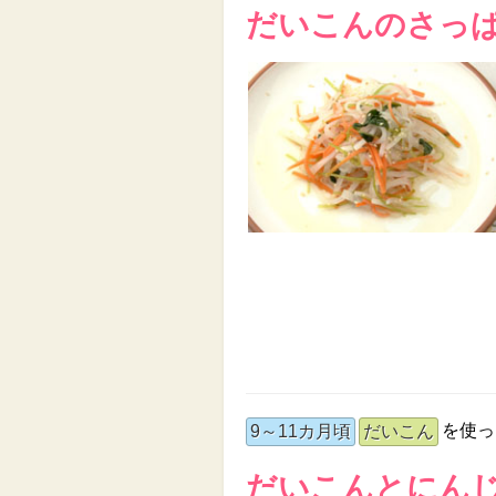
だいこんのさっ
を使っ
9～11カ月頃
だいこん
だいこんとにん