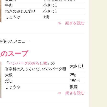
牛肉
小さじ1
ねぎのみじん切り
小さじ1
しょうゆ
1滴
≫ 続きを読む
を使ったメニュー
根のスープ
「
ハンバーグのおろし煮
」の
大さじ1
香辛料の入っていないハンバーグ種
大根
25g
だし
150ml
しょうゆ
数滴
≫ 続きを読む