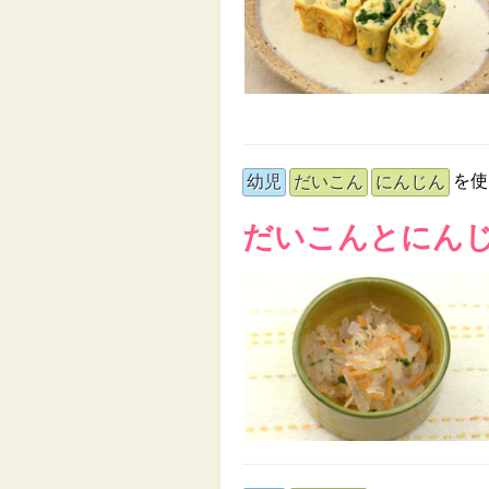
を使
幼児
だいこん
にんじん
だいこんとにん