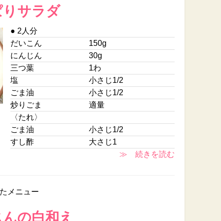
ぱりサラダ
● 2人分
だいこん
150g
にんじん
30g
三つ葉
1わ
塩
小さじ1/2
ごま油
小さじ1/2
炒りごま
適量
〈たれ〉
ごま油
小さじ1/2
すし酢
大さじ1
≫ 続きを読む
たメニュー
じんの白和え