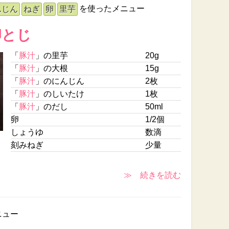
を使ったメニュー
んじん
ねぎ
卵
里芋
卵とじ
「
豚汁
」の里芋
20g
「
豚汁
」の大根
15g
「
豚汁
」のにんじん
2枚
「
豚汁
」のしいたけ
1枚
「
豚汁
」のだし
50ml
卵
1/2個
しょうゆ
数滴
刻みねぎ
少量
≫ 続きを読む
ニュー