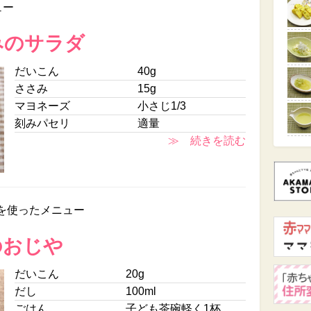
ュー
みのサラダ
だいこん
40g
ささみ
15g
マヨネーズ
小さじ1/3
刻みパセリ
適量
≫ 続きを読む
を使ったメニュー
のおじや
だいこん
20g
だし
100ml
ごはん
子ども茶碗軽く1杯