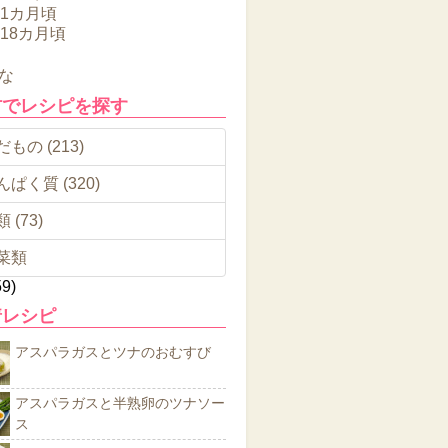
11カ月頃
～18カ月頃
な
材でレシピを探す
もの (213)
んぱく質 (320)
 (73)
菜類
59)
着レシピ
アスパラガスとツナのおむすび
アスパラガスと半熟卵のツナソー
ス