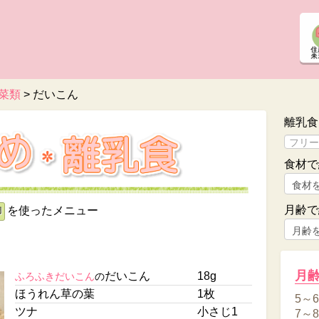
菜類
>
だいこん
離乳食
食材で
月齢で
を使ったメニュー
卵
き
月
だいこん
18g
ふろふきだいこん
の
ほうれん草の葉
1枚
5～
ツナ
小さじ1
7～