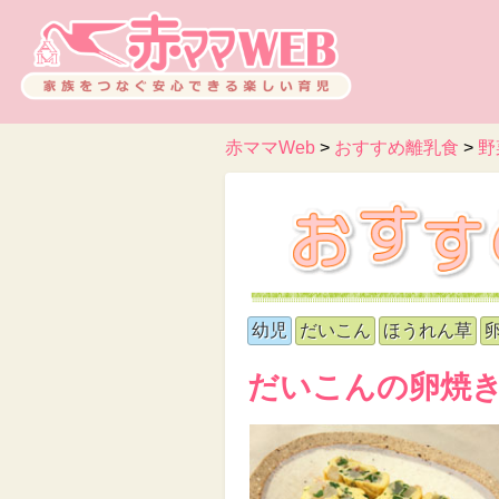
赤ママWeb
>
おすすめ離乳食
>
野
幼児
だいこん
ほうれん草
だいこんの卵焼