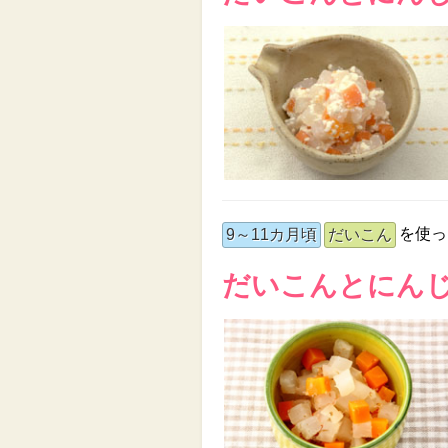
を使っ
9～11カ月頃
だいこん
だいこんとにん