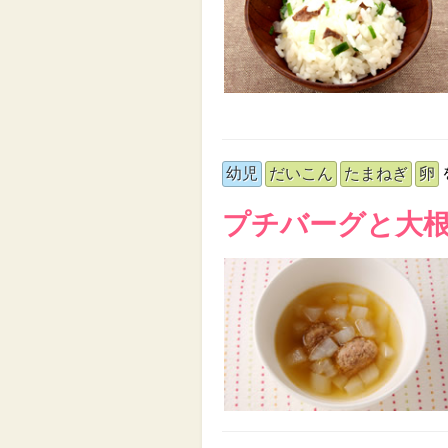
幼児
だいこん
たまねぎ
卵
プチバーグと大