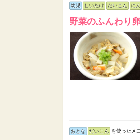
幼児
しいたけ
だいこん
に
野菜のふんわり
を使ったメ
おとな
だいこん