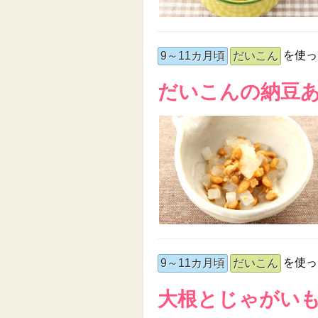
を使っ
9～11カ月頃
だいこん
だいこんの納豆
を使っ
9～11カ月頃
だいこん
大根とじゃがい