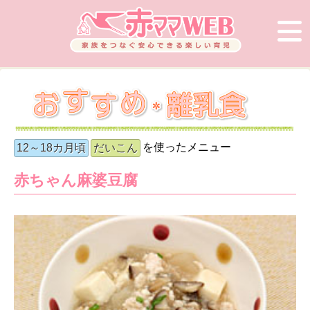
を使ったメニュー
12～18カ月頃
だいこん
赤ちゃん麻婆豆腐