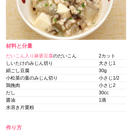
材料と分量
だいこん入り麻婆豆腐
のだいこん
2カット
しいたけのみじん切り
大さじ1
絹ごし豆腐
30g
小松菜の葉のみじん切り
小さじ1/2
鶏挽肉
小さじ2
だし
30cc
醤油
1滴
水溶き片栗粉
作り方