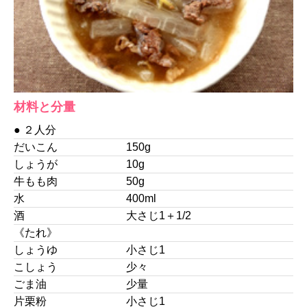
材料と分量
● ２人分
だいこん
150g
しょうが
10g
牛もも肉
50g
水
400ml
酒
大さじ1＋1/2
《たれ》
しょうゆ
小さじ1
こしょう
少々
ごま油
少量
片栗粉
小さじ1