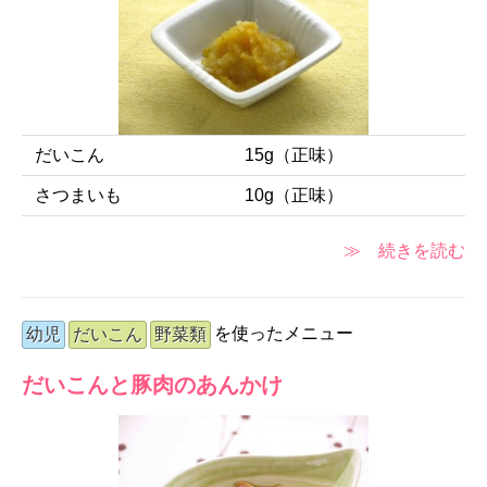
だいこん
15g（正味）
さつまいも
10g（正味）
≫ 続きを読む
を使ったメニュー
幼児
だいこん
野菜類
だいこんと豚肉のあんかけ