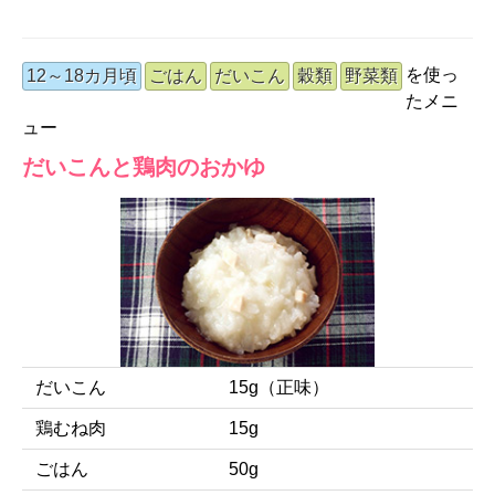
を使っ
12～18カ月頃
ごはん
だいこん
穀類
野菜類
たメニ
ュー
だいこんと鶏肉のおかゆ
だいこん
15g（正味）
鶏むね肉
15g
ごはん
50g