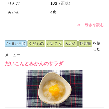
りんご
10g（正味）
みかん
4房
≫ 続きを読む
を使
7～8カ月頃
くだもの
だいこん
みかん
野菜類
った
メニュー
だいこんとみかんのサラダ