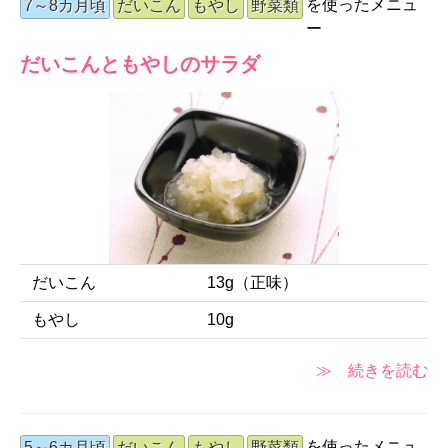
を使ったメニュ
7～8カ月頃
だいこん
もやし
野菜類
ー
だいこんともやしのサラダ
だいこん
13g（正味）
もやし
10g
≫ 続きを読む
を使ったメニュ
5～6カ月頃
だいこん
もやし
野菜類