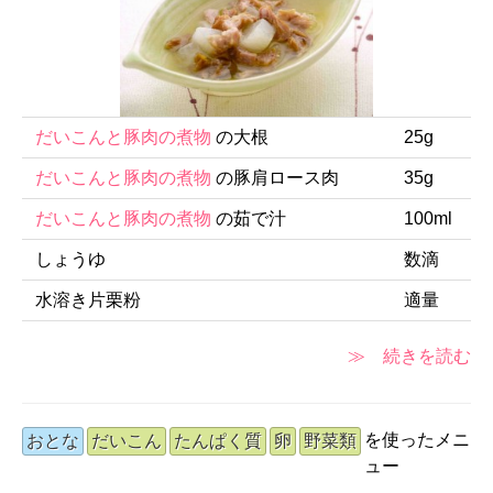
だいこんと豚肉の煮物
の大根
25g
だいこんと豚肉の煮物
の豚肩ロース肉
35g
だいこんと豚肉の煮物
の茹で汁
100ml
しょうゆ
数滴
水溶き片栗粉
適量
≫ 続きを読む
を使ったメニ
おとな
だいこん
たんぱく質
卵
野菜類
ュー