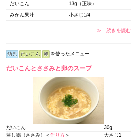
だいこん
13g（正味）
みかん果汁
小さじ1/4
≫ 続きを読む
を使ったメニュー
幼児
だいこん
卵
だいこんとささみと卵のスープ
だいこん
30g
蒸し鶏（ささみ）＜
作り方
＞
大さじ1