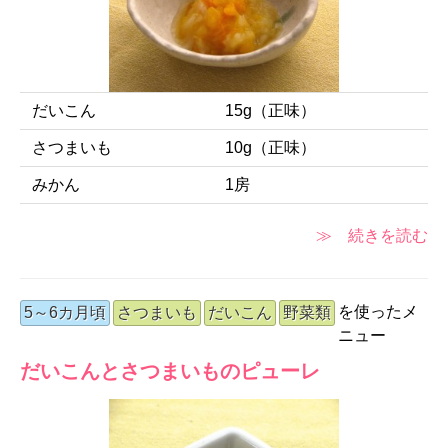
だいこん
15g（正味）
さつまいも
10g（正味）
みかん
1房
≫ 続きを読む
を使ったメ
5～6カ月頃
さつまいも
だいこん
野菜類
ニュー
だいこんとさつまいものピューレ