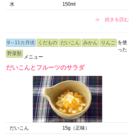
水
150ml
≫ 続きを読む
を使
9～11カ月頃
くだもの
だいこん
みかん
りんご
った
野菜類
メニュー
だいこんとフルーツのサラダ
だいこん
15g（正味）