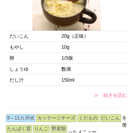
だいこん
20g（正味）
もやし
10g
卵
1/3個
しょうゆ
数滴
だし汁
150ml
≫ 続きを読む
を
9～11カ月頃
カッテージチーズ
くだもの
だいこん
使
たんぱく質
りんご
野菜類
ったメニュー