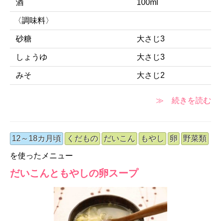
酒
100ml
〈調味料〉
砂糖
大さじ3
しょうゆ
大さじ3
みそ
大さじ2
≫ 続きを読む
12～18カ月頃
くだもの
だいこん
もやし
卵
野菜類
を使ったメニュー
だいこんともやしの卵スープ