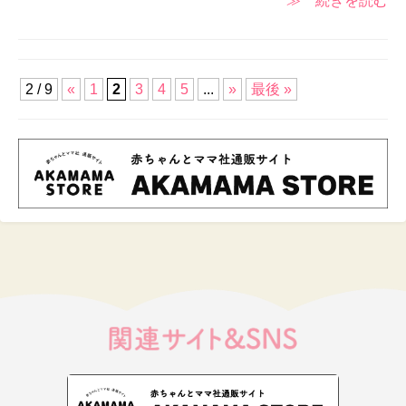
≫ 続きを読む
2 / 9
«
1
2
3
4
5
...
»
最後 »