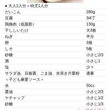
● 大人2人分＋幼児1人分
だいこん
280g
豆腐
3/4丁
鶏挽肉（低脂肪）
130g
干ししいたけ
大3枚
ねぎ
半分
卵
3個
しそ
5枚
砂糖
小さじ2/3
酒
小さじ1
塩
少々
サラダ油、豆板醤、ごま油、水溶き片栗粉
適量
＜子ども麻婆ソース＞
水
50cc
醤油
小さじ2/3
ケチャップ
小さじ1/2
砂糖
小さじ1/3