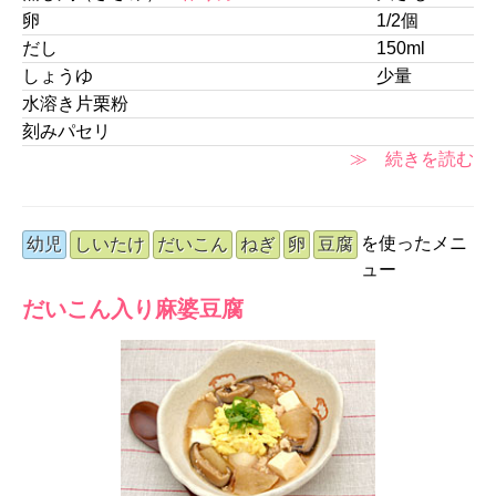
卵
1/2個
だし
150ml
しょうゆ
少量
水溶き片栗粉
刻みパセリ
≫ 続きを読む
を使ったメニ
幼児
しいたけ
だいこん
ねぎ
卵
豆腐
ュー
だいこん入り麻婆豆腐