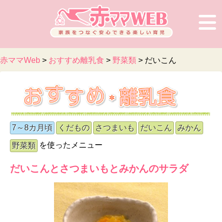
赤ママWeb
>
おすすめ離乳食
>
野菜類
>
だいこん
7～8カ月頃
くだもの
さつまいも
だいこん
みかん
を使ったメニュー
野菜類
だいこんとさつまいもとみかんのサラダ