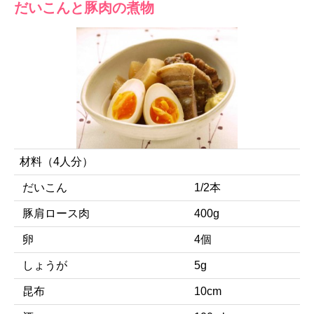
だいこんと豚肉の煮物
材料（4人分）
だいこん
1/2本
豚肩ロース肉
400g
卵
4個
しょうが
5g
昆布
10cm