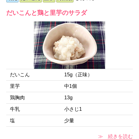
だいこんと鶏と里芋のサラダ
だいこん
15g（正味）
里芋
中1個
鶏胸肉
13g
牛乳
小さじ1
塩
少量
≫ 続きを読む