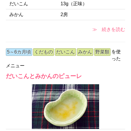
だいこん
13g（正味）
みかん
2房
≫ 続きを読む
を使
5～6カ月頃
くだもの
だいこん
みかん
野菜類
った
メニュー
だいこんとみかんのピューレ