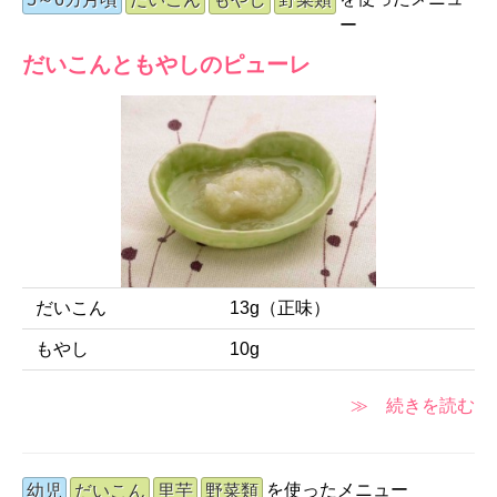
ー
だいこんともやしのピューレ
だいこん
13g（正味）
もやし
10g
≫ 続きを読む
を使ったメニュー
幼児
だいこん
里芋
野菜類