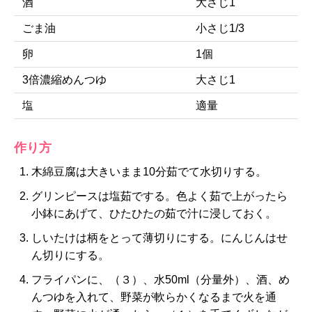
酒
大さじ1
ごま油
小さじ1/3
卵
1個
3倍濃縮めんつゆ
大さじ1
塩
適量
作り方
木綿豆腐は大きいまま10分茹でて水切りする。
グリンピースは塩茹でする。色よく茹で上がったら
小鉢にあげて、ひたひたの茹で汁に浸しておく。
しいたけは柄をとって薄切りにする。にんじんはせ
ん切りにする。
フライパンに、（３）、水50ml（分量外）、酒、め
んつゆを入れて、野菜が軟らかくなるまで火を通