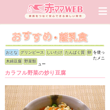
を使っ
おとな
グリンピース
しいたけ
たんぱく質
卵
たメニ
木綿豆腐
野菜類
ュー
カラフル野菜の炒り豆腐