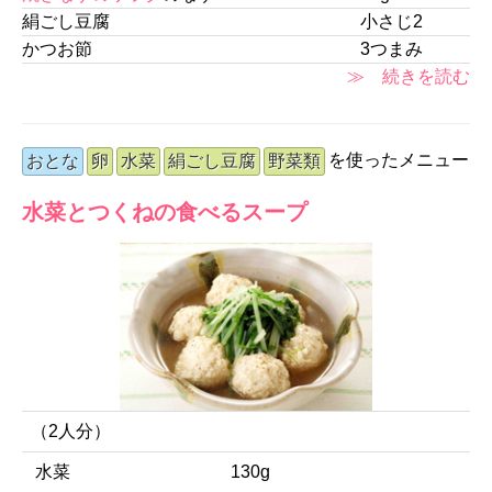
絹ごし豆腐
小さじ2
かつお節
3つまみ
≫ 続きを読む
を使ったメニュー
おとな
卵
水菜
絹ごし豆腐
野菜類
水菜とつくねの食べるスープ
（2人分）
水菜
130g