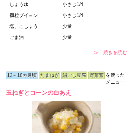
しょうゆ
小さじ1/4
顆粒ブイヨン
小さじ1/4
塩、こしょう
少量
ごま油
少量
≫ 続きを読む
を使った
12～18カ月頃
たまねぎ
絹ごし豆腐
野菜類
メニュー
玉ねぎとコーンの白あえ