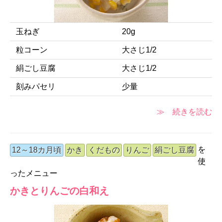
玉ねぎ
20g
粒コーン
大さじ1/2
絹ごし豆腐
大さじ1/2
刻みパセリ
少量
≫ 続きを読む
を
12～18カ月頃
かき
くだもの
りんご
絹ごし豆腐
使
ったメニュー
かきとりんごの白和え