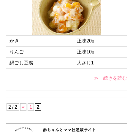
かき
正味20g
りんご
正味10g
絹ごし豆腐
大さじ1
≫ 続きを読む
2 / 2
«
1
2