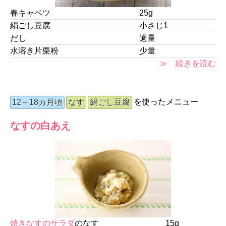
春キャベツ
25g
絹ごし豆腐
小さじ1
だし
適量
水溶き片栗粉
少量
≫ 続きを読む
を使ったメニュー
12～18カ月頃
なす
絹ごし豆腐
なすの白あえ
焼きなすのサラダ
のなす
15g