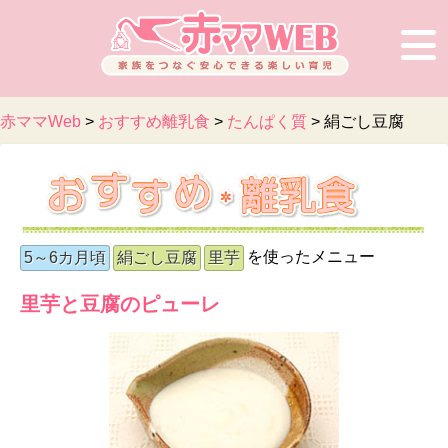
赤ママWeb
>
おすすめ離乳食
>
たんぱく質
>
絹ごし豆腐
を使ったメニュー
5～6カ月頃
絹ごし豆腐
里芋
里芋と豆腐のピューレ