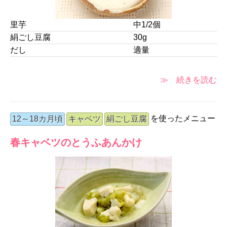
里芋
中1/2個
絹ごし豆腐
30g
だし
適量
≫ 続きを読む
を使ったメニュー
12～18カ月頃
キャベツ
絹ごし豆腐
春キャベツのとうふあんかけ