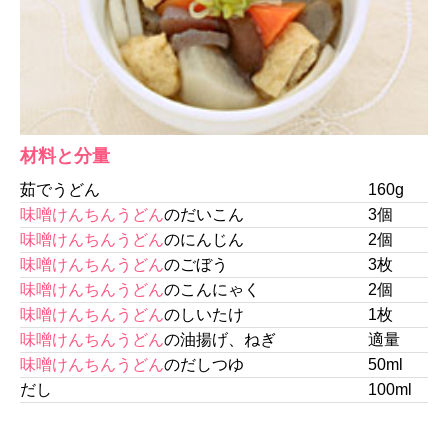
材料と分量
茹でうどん
160g
味噌けんちんうどん
のだいこん
3個
味噌けんちんうどん
のにんじん
2個
味噌けんちんうどん
のごぼう
3枚
味噌けんちんうどん
のこんにゃく
2個
味噌けんちんうどん
のしいたけ
1枚
味噌けんちんうどん
の油揚げ、ねぎ
適量
味噌けんちんうどん
のだしつゆ
50ml
だし
100ml