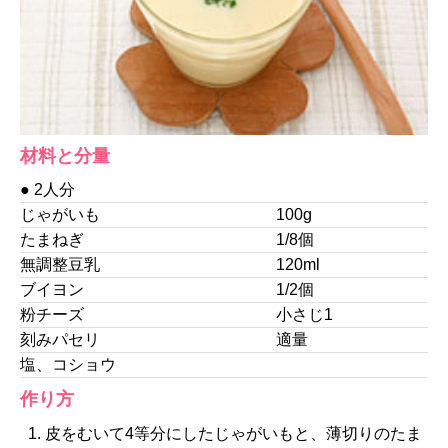
材料と分量
● 2人分
じゃがいも
100g
たまねぎ
1/8個
無調整豆乳
120ml
ブイヨン
1/2個
粉チーズ
小さじ1
刻みパセリ
適量
塩、コショウ
作り方
皮をむいて4等分にしたじゃがいもと、薄切りのたま