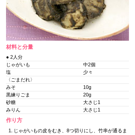
材料と分量
● 2人分
じゃがいも
中2個
塩
少々
〈ごまだれ〉
みそ
10g
黒練りごま
20g
砂糖
大さじ1
みりん
大さじ1
作り方
じゃがいもの皮をむき、8つ切りにし、竹串が通るま