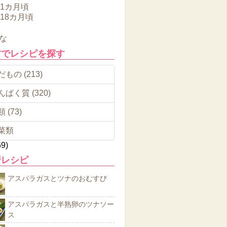
11カ月頃
～18カ月頃
な
材でレシピを探す
もの (213)
んぱく質 (320)
 (73)
菜類
59)
着レシピ
アスパラガスとツナのおむすび
アスパラガスと半熟卵のツナソー
ス