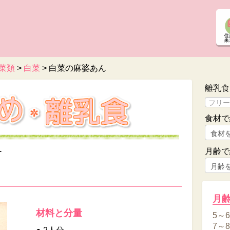
菜類
>
白菜
>
白菜の麻婆あん
離乳食
食材で
月齢で
ー
月
材料と分量
5～
7～