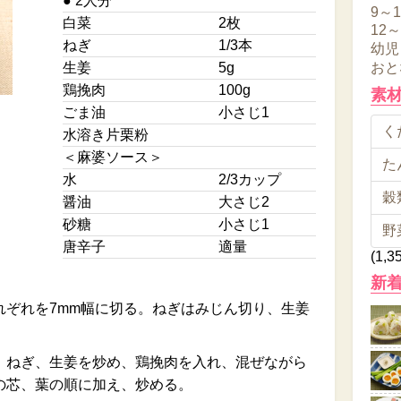
● 2人分
9～
白菜
2枚
12
ねぎ
1/3本
幼児
生姜
5g
おと
鶏挽肉
100g
素
ごま油
小さじ1
くだ
水溶き片栗粉
＜麻婆ソース＞
た
水
2/3カップ
穀類
醤油
大さじ2
砂糖
小さじ1
野
唐辛子
適量
(1,3
新
れぞれを7mm幅に切る。ねぎはみじん切り、生姜
、ねぎ、生姜を炒め、鶏挽肉を入れ、混ぜながら
の芯、葉の順に加え、炒める。