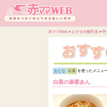
赤ママWeb
>
おすすめ離乳食
>
野
を使ったメニュ
おとな
白菜
白菜の麻婆あん