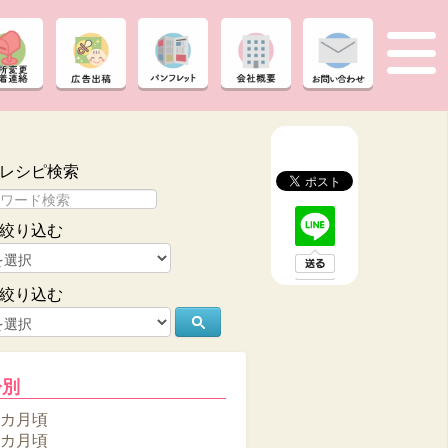
レシピ検索
絞り込む
絞り込む
齢別
6カ月頃
8カ月頃