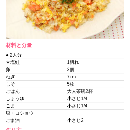
材料と分量
● 2人分
甘塩鮭
1切れ
卵
2個
ねぎ
7cm
しそ
5枚
ごはん
大人茶碗2杯
しょうゆ
小さじ1/4
ごま
小さじ1/4
塩・コショウ
ごま油
小さじ2