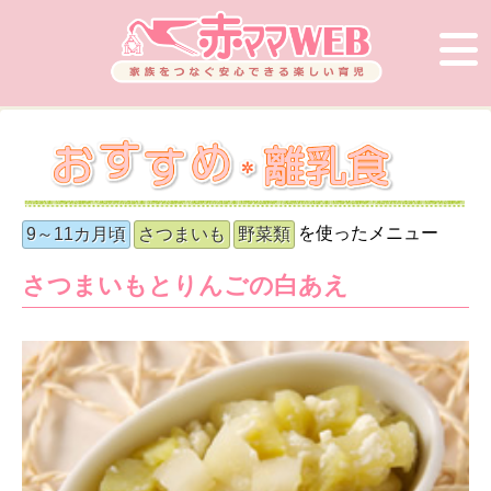
を使ったメニュー
9～11カ月頃
さつまいも
野菜類
さつまいもとりんごの白あえ