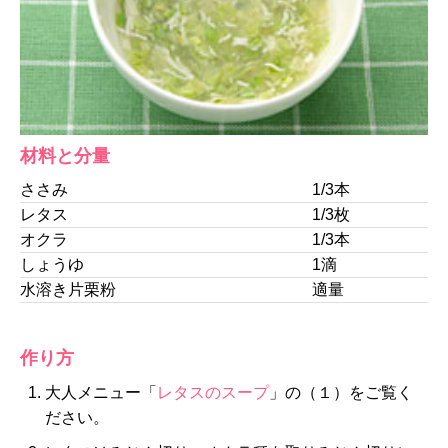
材料と分量
ささみ
1/3本
レタス
1/3枚
オクラ
1/3本
しょうゆ
1滴
水溶き片栗粉
適量
作り方
大人メニュー「
レタスのスープ
」の（１）をご覧く
ださい。