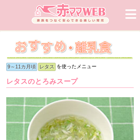
を使ったメニュー
9～11カ月頃
レタス
レタスのとろみスープ