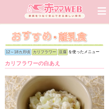
を使ったメニュー
12～18カ月頃
カリフラワー
豆腐
カリフラワーの白あえ