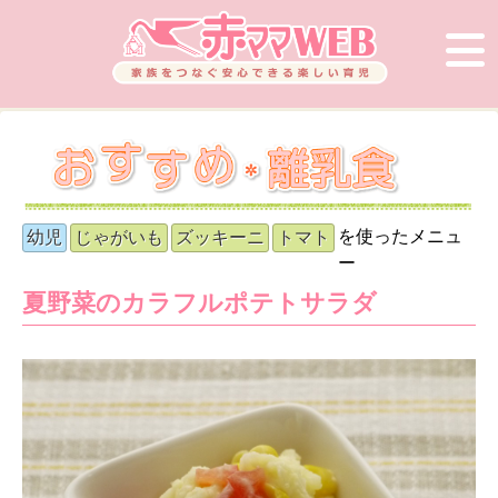
を使ったメニュ
幼児
じゃがいも
ズッキーニ
トマト
ー
夏野菜のカラフルポテトサラダ