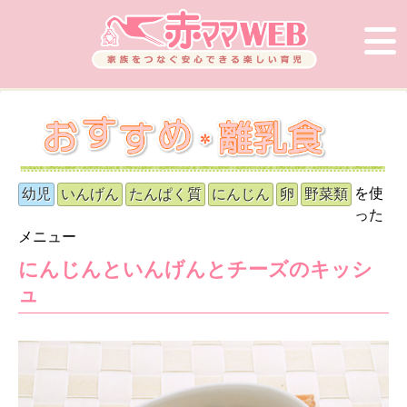
を使
幼児
いんげん
たんぱく質
にんじん
卵
野菜類
った
メニュー
にんじんといんげんとチーズのキッシ
ュ