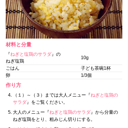
材料と分量
『
ねぎと塩鶏のサラダ
』の
10g
ねぎ塩鶏
ごはん
子ども茶碗1杯
卵
1/3個
作り方
（１）～（３）までは大人メニュー『
ねぎと塩鶏の
サラダ
』をご覧ください。
大人のメニュー『
ねぎと塩鶏のサラダ
』から分量の
ねぎ塩鶏をとり、粗みじん切りにする。