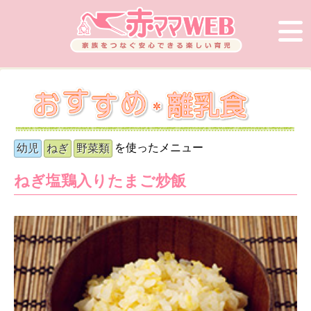
を使ったメニュー
幼児
ねぎ
野菜類
ねぎ塩鶏入りたまご炒飯