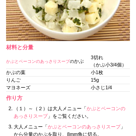
材料と分量
3切れ
かぶ
かぶとベーコンのあっさりスープ
の
（かぶ小3/4個）
かぶの葉
小1枚
りんご
15g
マヨネーズ
小さじ1/4
作り方
（１）～（２）は大人メニュー「
かぶとベーコンの
あっさりスープ
」をご覧ください。
大人メニュー「
かぶとベーコンのあっさりスープ
」
から分量のかぶを取り、8mm角に切る。