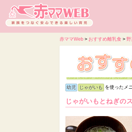
赤ママWeb
>
おすすめ離乳食
>
野
を使ったメ
幼児
じゃがいも
じゃがいもとねぎの