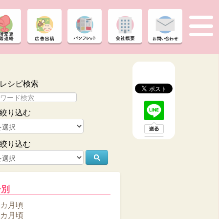
レシピ検索
絞り込む
絞り込む
齢別
6カ月頃
8カ月頃