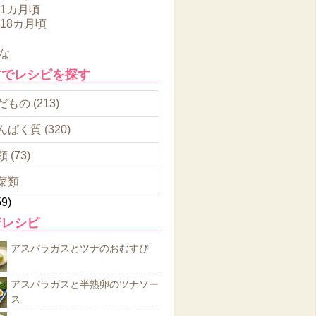
11カ月頃
～18カ月頃
な
材でレシピを探す
もの (213)
んぱく質 (320)
 (73)
菜類
59)
着レシピ
アスパラガスとツナのおむすび
アスパラガスと半熟卵のツナソー
ス