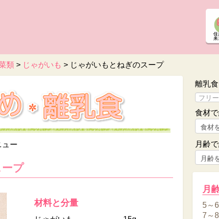
菜類
>
じゃがいも
>
じゃがいもとねぎのスープ
離乳食
食材で
月齢で
ニュー
スープ
月
材料と分量
5～
7～