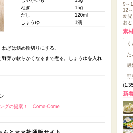
じゃがいも
15g
9～
ねぎ
15g
12
だし
120ml
幼児
しょうゆ
1滴
おと
素
くだ
。ねぎは斜め輪切りにする。
た
て野菜が軟らかくなるまで煮る。しょうゆを入れ
穀類
野
(1,3
新
ン
グの提案！ Come-Come