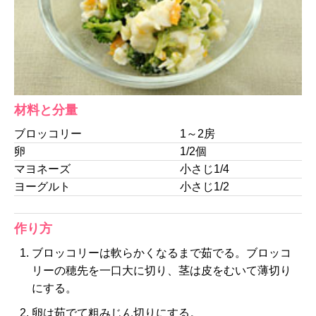
材料と分量
ブロッコリー
1～2房
卵
1/2個
マヨネーズ
小さじ1/4
ヨーグルト
小さじ1/2
作り方
ブロッコリーは軟らかくなるまで茹でる。ブロッコ
リーの穂先を一口大に切り、茎は皮をむいて薄切り
にする。
卵は茹でて粗みじん切りにする。