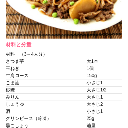
材料と分量
材料 （3～4人分）
さつま芋
大1本
玉ねぎ
1個
牛肩ロース
150g
ごま油
小さじ1
砂糖
大さじ1/2
みりん
大さじ1
しょうゆ
大さじ2
酒
小さじ1
グリンピース（冷凍）
25g
黒こしょう
適量