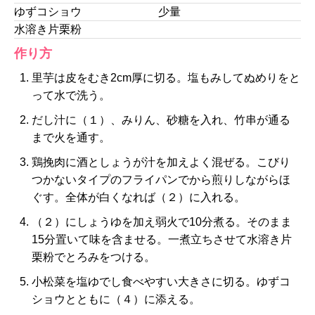
ゆずコショウ
少量
水溶き片栗粉
作り方
里芋は皮をむき2cm厚に切る。塩もみしてぬめりをと
って水で洗う。
だし汁に（１）、みりん、砂糖を入れ、竹串が通る
まで火を通す。
鶏挽肉に酒としょうが汁を加えよく混ぜる。こびり
つかないタイプのフライパンでから煎りしながらほ
ぐす。全体が白くなれば（２）に入れる。
（２）にしょうゆを加え弱火で10分煮る。そのまま
15分置いて味を含ませる。一煮立ちさせて水溶き片
栗粉でとろみをつける。
小松菜を塩ゆでし食べやすい大きさに切る。ゆずコ
ショウとともに（４）に添える。