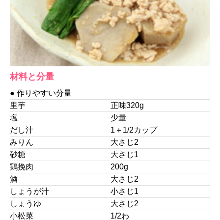
材料と分量
● 作りやすい分量
里芋
正味320g
塩
少量
だし汁
1＋1/2カップ
みりん
大さじ2
砂糖
大さじ1
鶏挽肉
200g
酒
大さじ2
しょうが汁
小さじ1
しょうゆ
大さじ2
小松菜
1/2わ