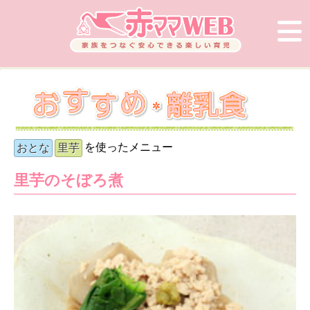
を使ったメニュー
おとな
里芋
里芋のそぼろ煮