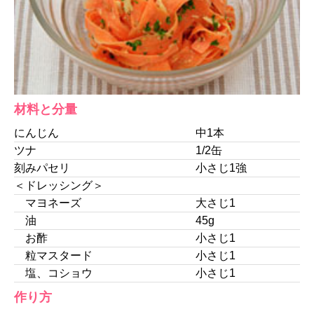
材料と分量
にんじん
中1本
ツナ
1/2缶
刻みパセリ
小さじ1強
＜ドレッシング＞
マヨネーズ
大さじ1
油
45g
お酢
小さじ1
粒マスタード
小さじ1
塩、コショウ
小さじ1
作り方