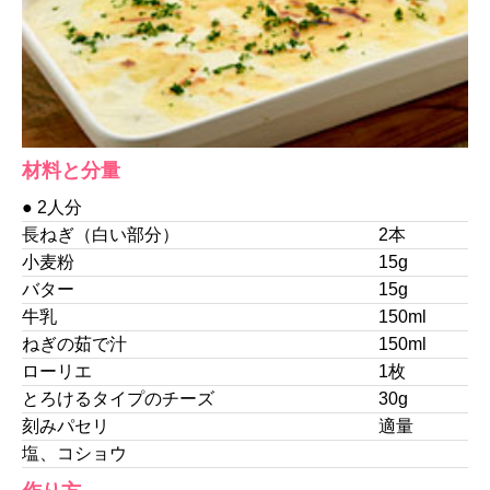
材料と分量
● 2人分
長ねぎ（白い部分）
2本
小麦粉
15g
バター
15g
牛乳
150ml
ねぎの茹で汁
150ml
ローリエ
1枚
とろけるタイプのチーズ
30g
刻みパセリ
適量
塩、コショウ