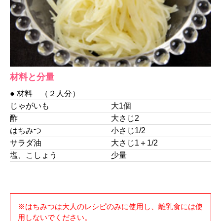
材料と分量
● 材料 （２人分）
じゃがいも
大1個
酢
大さじ2
はちみつ
小さじ1/2
サラダ油
大さじ1＋1/2
塩、こしょう
少量
※はちみつは大人のレシピのみに使用し、離乳食には使
用しないでください。