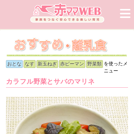
を使ったメ
おとな
なす
新玉ねぎ
赤ピーマン
野菜類
ニュー
カラフル野菜とサバのマリネ