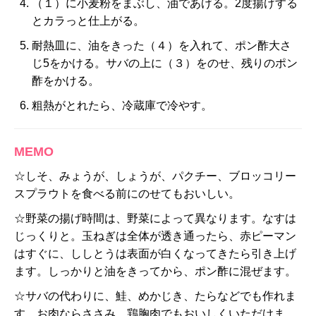
（１）に小麦粉をまぶし、油であげる。2度揚げする
とカラっと仕上がる。
耐熱皿に、油をきった（４）を入れて、ポン酢大さ
じ5をかける。サバの上に（３）をのせ、残りのポン
酢をかける。
粗熱がとれたら、冷蔵庫で冷やす。
MEMO
☆しそ、みょうが、しょうが、パクチー、ブロッコリー
スプラウトを食べる前にのせてもおいしい。
☆野菜の揚げ時間は、野菜によって異なります。なすは
じっくりと。玉ねぎは全体が透き通ったら、赤ピーマン
はすぐに、ししとうは表面が白くなってきたら引き上げ
ます。しっかりと油をきってから、ポン酢に混ぜます。
☆サバの代わりに、鮭、めかじき、たらなどでも作れま
す。お肉ならささみ、鶏胸肉でもおいしくいただけま