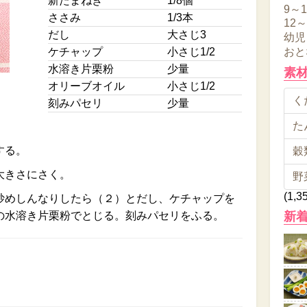
新たまねぎ
1/8個
9～
ささみ
1/3本
12
だし
大さじ3
幼児
ケチャップ
小さじ1/2
おと
水溶き片栗粉
少量
素
オリーブオイル
小さじ1/2
くだ
刻みパセリ
少量
た
する。
穀類
大きさにさく。
野
(1,3
炒めしんなりしたら（２）とだし、ケチャップを
の水溶き片栗粉でとじる。刻みパセリをふる。
新