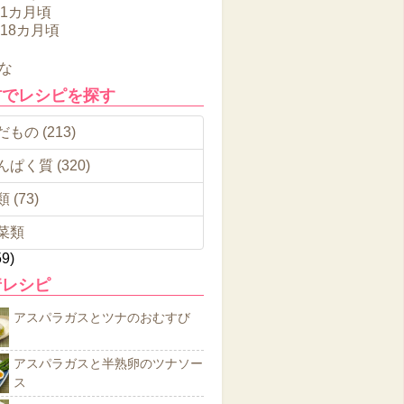
11カ月頃
～18カ月頃
な
材でレシピを探す
もの (213)
んぱく質 (320)
 (73)
菜類
59)
着レシピ
アスパラガスとツナのおむすび
アスパラガスと半熟卵のツナソー
ス