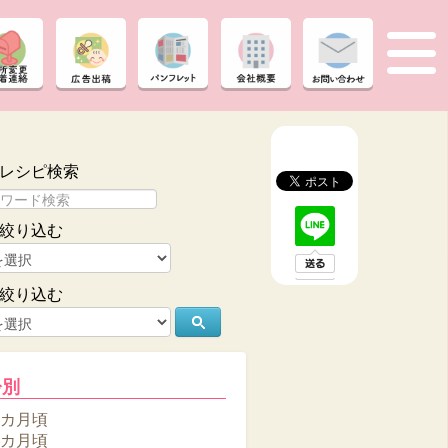
レシピ検索
絞り込む
絞り込む
齢別
6カ月頃
8カ月頃