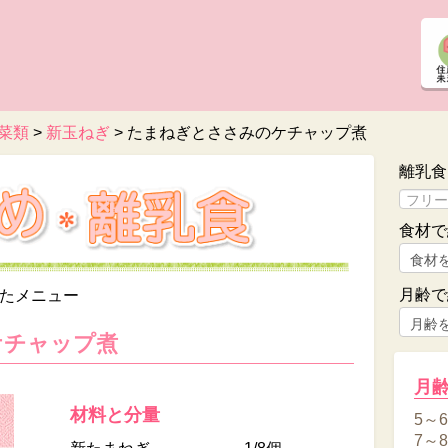
菜類
>
新玉ねぎ
>
たまねぎとささみのケチャップ煮
離乳食
食材で
月齢で
たメニュー
ケチャップ煮
月
材料と分量
5～
7～