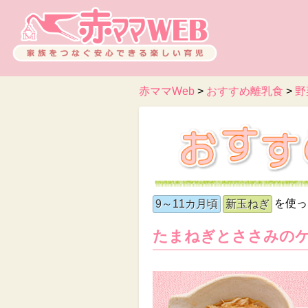
赤ママWeb
>
おすすめ離乳食
>
野
を使っ
9～11カ月頃
新玉ねぎ
たまねぎとささみの