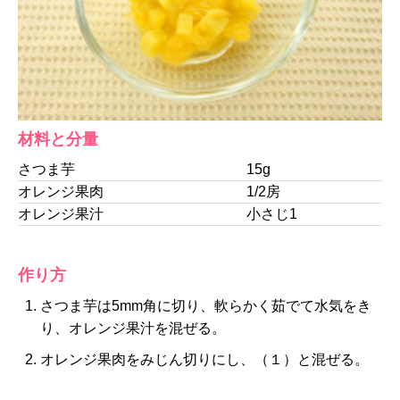
材料と分量
さつま芋
15g
オレンジ果肉
1/2房
オレンジ果汁
小さじ1
作り方
さつま芋は5mm角に切り、軟らかく茹でて水気をき
り、オレンジ果汁を混ぜる。
オレンジ果肉をみじん切りにし、（１）と混ぜる。