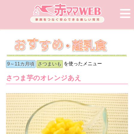
を使ったメニュー
9～11カ月頃
さつまいも
さつま芋のオレンジあえ