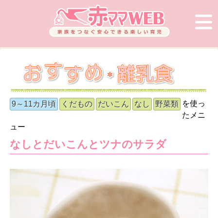
を使っ
9～11カ月頃
くだもの
だいこん
なし
野菜類
たメニ
ュー
なしとだいこんとツナのサラダ