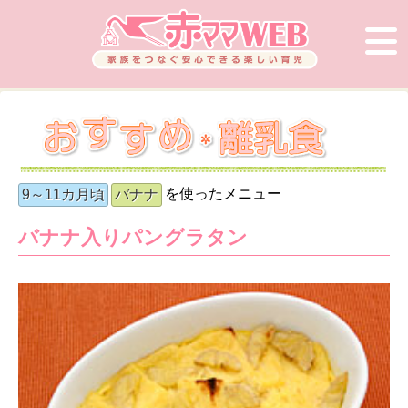
を使ったメニュー
9～11カ月頃
バナナ
バナナ入りパングラタン