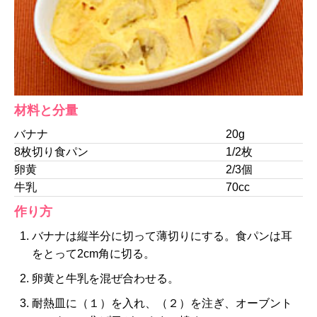
材料と分量
バナナ
20g
8枚切り食パン
1/2枚
卵黄
2/3個
牛乳
70cc
作り方
バナナは縦半分に切って薄切りにする。食パンは耳
をとって2cm角に切る。
卵黄と牛乳を混ぜ合わせる。
耐熱皿に（１）を入れ、（２）を注ぎ、オーブント