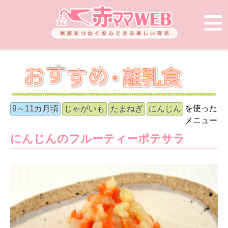
を使った
9～11カ月頃
じゃがいも
たまねぎ
にんじん
メニュー
にんじんのフルーティーポテサラ