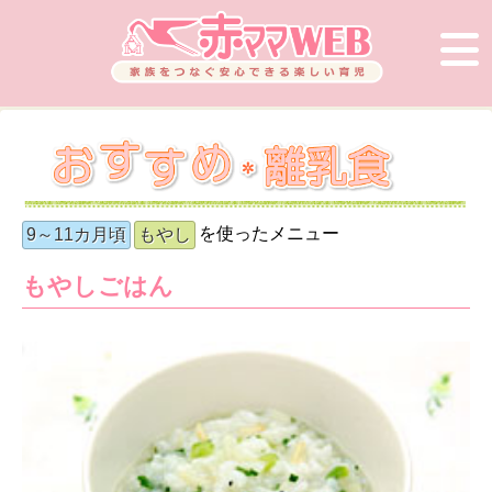
を使ったメニュー
9～11カ月頃
もやし
もやしごはん