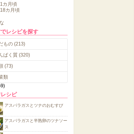
11カ月頃
～18カ月頃
な
材でレシピを探す
もの (213)
んぱく質 (320)
 (73)
菜類
59)
着レシピ
アスパラガスとツナのおむすび
アスパラガスと半熟卵のツナソー
ス