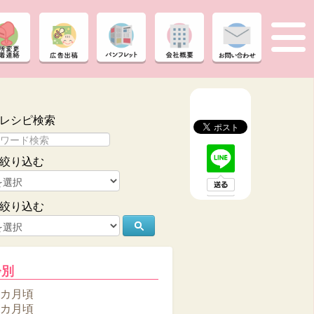
レシピ検索
絞り込む
絞り込む
齢別
6カ月頃
8カ月頃