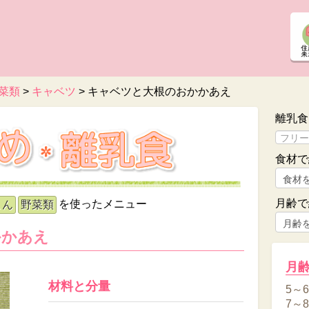
菜類
>
キャベツ
>
キャベツと大根のおかかあえ
離乳食
食材で
月齢で
を使ったメニュー
こん
野菜類
かかあえ
月
材料と分量
5～
7～