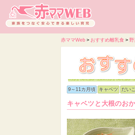
赤ママWeb
>
おすすめ離乳食
>
野
9～11カ月頃
キャベツ
だい
キャベツと大根のお