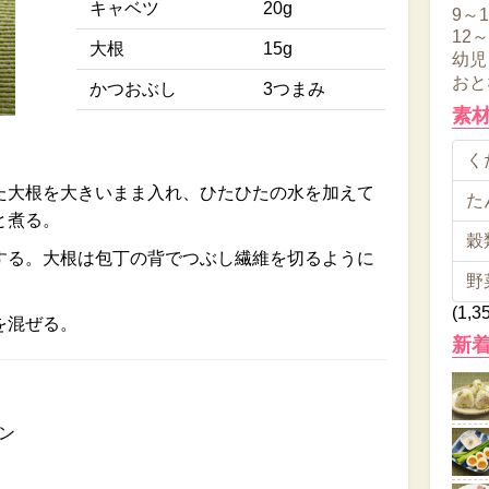
キャベツ
20g
9～
12
大根
15g
幼児
おと
かつおぶし
3つまみ
素
くだ
た大根を大きいまま入れ、ひたひたの水を加えて
た
と煮る。
穀類
する。大根は包丁の背でつぶし繊維を切るように
野
(1,3
を混ぜる。
新
ン