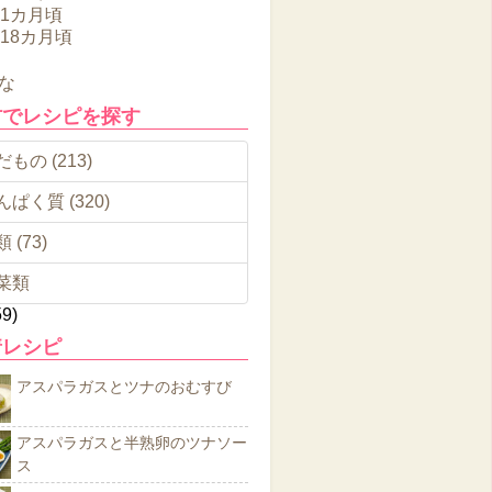
11カ月頃
～18カ月頃
な
材でレシピを探す
もの (213)
んぱく質 (320)
 (73)
菜類
59)
着レシピ
アスパラガスとツナのおむすび
アスパラガスと半熟卵のツナソー
ス