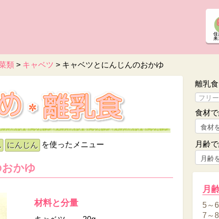
菜類
>
キャベツ
>
キャベツとにんじんのおかゆ
離乳食
食材で
月齢で
を使ったメニュー
ん
にんじん
のおかゆ
月
材料と分量
5～
7～