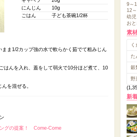
キャベツ
20g
9～
にんじん
10g
12
ごはん
子ども茶碗1/2杯
幼児
おと
素
くだ
まま1/2カップ強の水で軟らかく茹でて粗みじん
た
穀類
にごはんを入れ、蓋をして弱火で10分ほど煮て、10
野
じんを混ぜる。
(1,3
新
ン
グの提案！ Come-Come