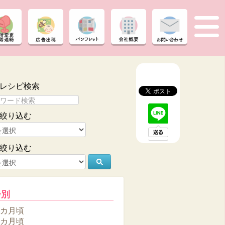
レシピ検索
絞り込む
絞り込む
齢別
6カ月頃
8カ月頃