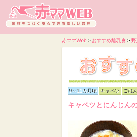
赤ママWeb
>
おすすめ離乳食
>
野
9～11カ月頃
キャベツ
ごは
キャベツとにんじん