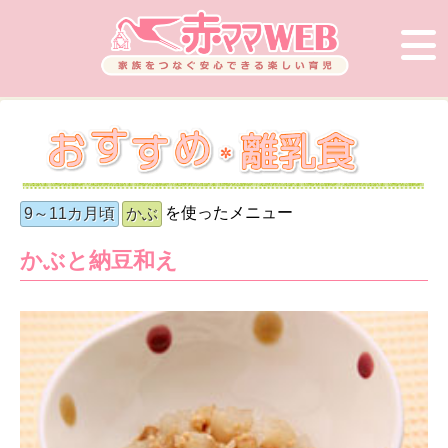
を使ったメニュー
9～11カ月頃
かぶ
かぶと納豆和え