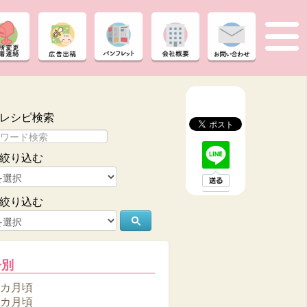
レシピ検索
絞り込む
絞り込む
齢別
6カ月頃
8カ月頃