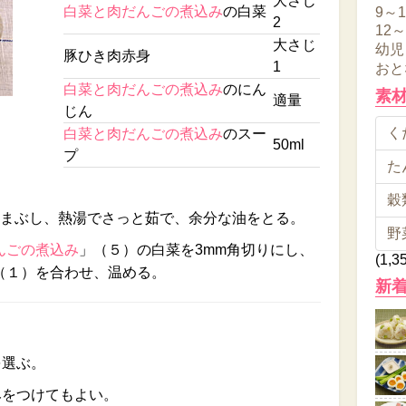
大さじ
白菜と肉だんごの煮込み
の白菜
9～
2
12
大さじ
幼児
豚ひき肉赤身
1
おと
白菜と肉だんごの煮込み
のにん
素
適量
じん
くだ
白菜と肉だんごの煮込み
のスー
50ml
プ
た
穀類
をまぶし、熱湯でさっと茹で、余分な油をとる。
野
んごの煮込み
」（５）の白菜を3mm角切りにし、
(1,3
（１）を合わせ、温める。
新
を選ぶ。
みをつけてもよい。