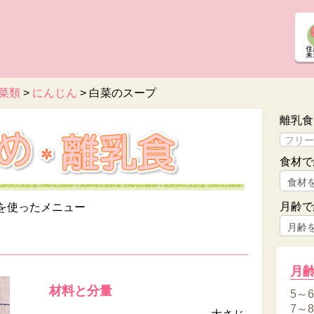
菜類
>
にんじん
>
白菜のスープ
離乳食
食材で
月齢で
を使ったメニュー
月
材料と分量
5～
7～