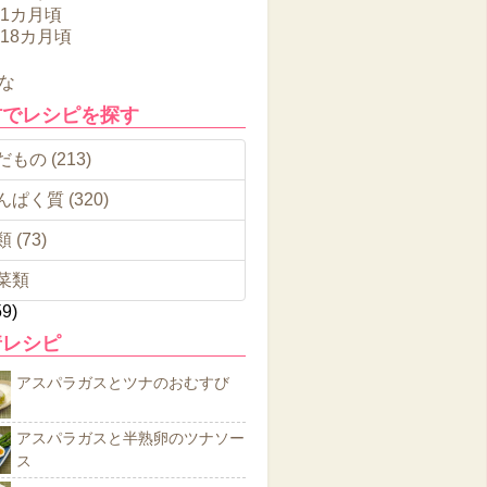
11カ月頃
～18カ月頃
な
材でレシピを探す
もの (213)
んぱく質 (320)
 (73)
菜類
59)
着レシピ
アスパラガスとツナのおむすび
アスパラガスと半熟卵のツナソー
ス