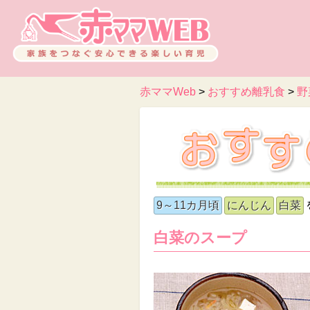
赤ママWeb
>
おすすめ離乳食
>
野
9～11カ月頃
にんじん
白菜
白菜のスープ