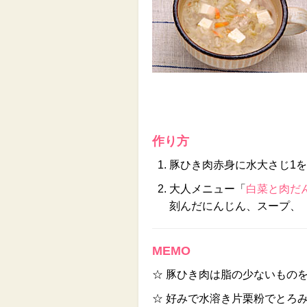
作り方
豚ひき肉赤身に水大さじ1
大人メニュー「
白菜と肉だ
刻んだにんじん、スープ、
MEMO
☆ 豚ひき肉は脂の少ないもの
☆ 好みで水溶き片栗粉でとろ