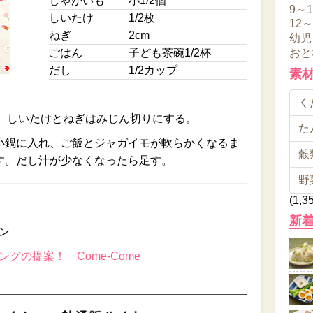
じゃがいも
小1/2個
9～
しいたけ
1/2枚
12
ねぎ
2cm
幼児
ごはん
子ども茶碗1/2杯
おと
だし
1/2カップ
素
くだ
る。しいたけとねぎはみじん切りにする。
た
小鍋に入れ、ご飯とジャガイモが軟らかくなるま
穀類
す。だし汁が少なくなったら足す。
野
(1,3
新
ン
グの提案！ Come-Come