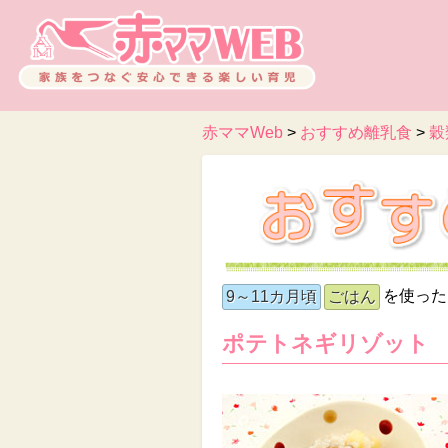
赤ママWeb
>
おすすめ離乳食
>
穀
を使った
9～11カ月頃
ごはん
ポテトネギリゾット