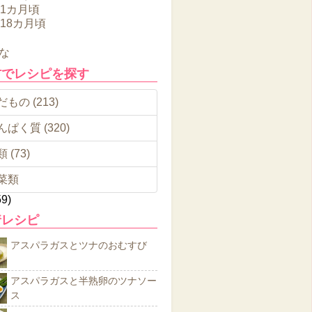
11カ月頃
～18カ月頃
な
材でレシピを探す
もの (213)
んぱく質 (320)
 (73)
菜類
59)
着レシピ
アスパラガスとツナのおむすび
アスパラガスと半熟卵のツナソー
ス