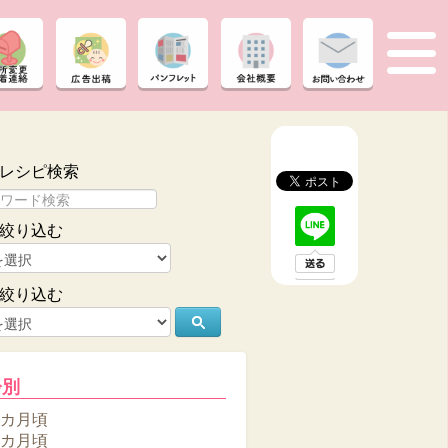
レシピ検索
絞り込む
絞り込む
齢別
6カ月頃
8カ月頃