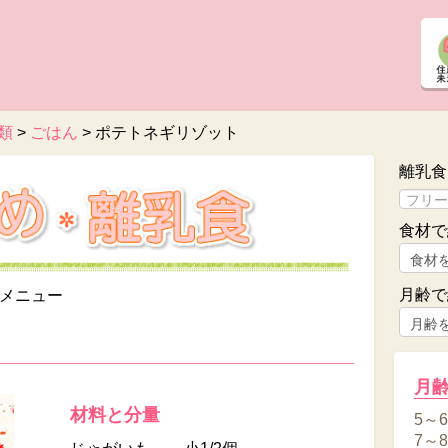
類
>
ごはん
>
ポテトネギリゾット
離乳食
食材で
月齢で
メニュー
月
材料と分量
5～
7～