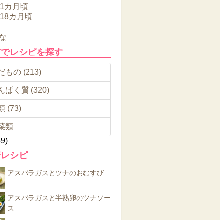
11カ月頃
～18カ月頃
な
材でレシピを探す
もの (213)
んぱく質 (320)
 (73)
菜類
59)
着レシピ
アスパラガスとツナのおむすび
アスパラガスと半熟卵のツナソー
ス