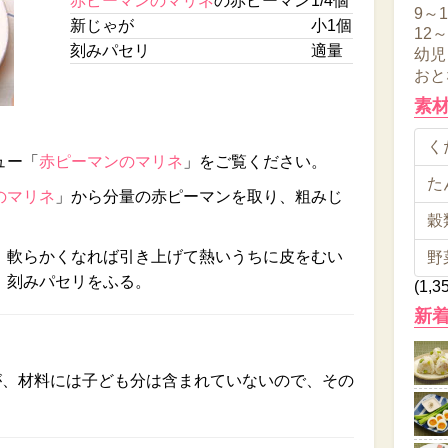
赤ピーマンのマリネ
の赤ピーマン
1/4個
9～
新じゃが
小1個
12
刻みパセリ
適量
幼児
おと
素
くだ
ュー「
赤ピーマンのマリネ
」をご覧ください。
た
のマリネ
」から分量の赤ピーマンを取り、粗みじ
穀類
、軟らかくなれば引き上げて熱いうちに皮をむい
野
。刻みパセリをふる。
(1,3
新
が、材料には子ども分は含まれていないので、その