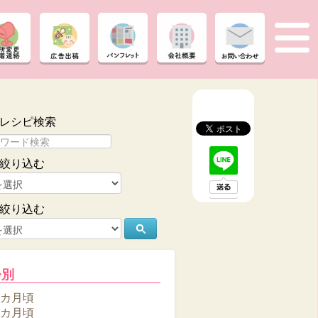
レシピ検索
絞り込む
絞り込む
齢別
6カ月頃
8カ月頃