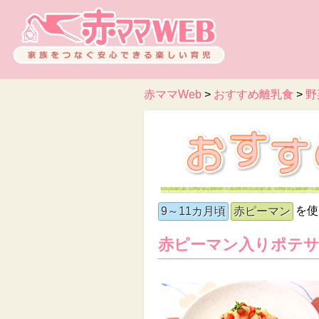
赤ママWeb
>
おすすめ離乳食
>
野
を使
9～11カ月頃
赤ピーマン
赤ピーマン入りポテ