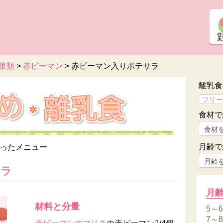
菜類
>
赤ピーマン
>
赤ピーマン入りポテサラ
離乳食
食材で
月齢で
ったメニュー
サラ
月
材料と分量
5～
7～